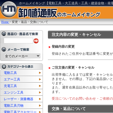
ホームメイキング【電動工具・大工道具・工具・建築金物・発
Home
>
変更・返品・交換について
注文内容の変更・キャンセル
登録内容の変更
登録されたご住所やお電話番号に変更が
ご注文後の変更・キャンセル
電動工具
出荷準備に入るまでは変更・キャンセル
きません。その際は、下記の返品扱いと
エアー工具
ります。
充電工具
また、通常在庫品以外のお取り寄せした
ます。
エンジン工具
受注についてのお問い合わせ・ご依頼の
レーザー・測量機器
電動工具刃物
交換・返品について
電動工具アクセサリー