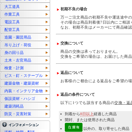
大工道具
初期不良の場合
作業工具
万一ご注文商品の初期不良や運送途中の
電設工具
その場合は商品到着後7日以内にご相談
なお、初期不良はメーカーにて商品確認
配管工具
造園・園芸用品
交換について
吊り上げ・荷役
商品の交換は承っておりません。
身の回り品
交換をご希望の場合は、お届けした商品
土木・左官用品
検査・計測
返品について
ビス・釘・ステープル
お客様のご都合による返品をご希望の場
建築金物・建築資材
内装・インテリア金物
返品の条件について
仮設資材・ハシゴ
以下に1つでも該当する商品の
交換・返
建築消耗品
到着から
8日以上
経過した商品
防災・災害対策
開封、または使用された商品
以外の、取り寄せした商品