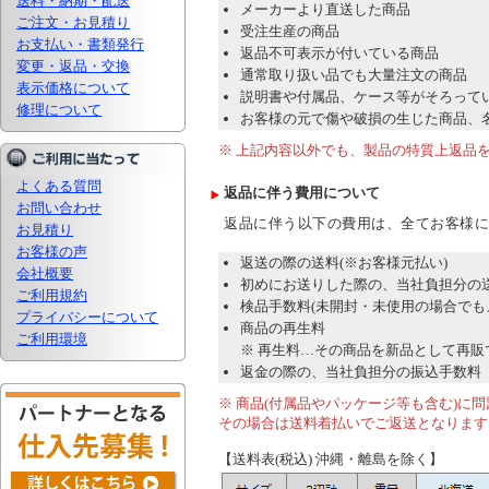
送料・納期・配送
メーカーより直送した商品
ご注文・お見積り
受注生産の商品
お支払い・書類発行
返品不可表示が付いている商品
変更・返品・交換
通常取り扱い品でも大量注文の商品
表示価格について
説明書や付属品、ケース等がそろって
修理について
お客様の元で傷や破損の生じた商品、
※ 上記内容以外でも、製品の特質上返品
よくある質問
返品に伴う費用について
お問い合わせ
返品に伴う以下の費用は、全てお客様に
お見積り
お客様の声
返送の際の送料(※お客様元払い)
会社概要
初めにお送りした際の、当社負担分の送
ご利用規約
検品手数料(未開封・未使用の場合でも
プライバシーについて
商品の再生料
ご利用環境
※ 再生料…その商品を新品として再
返金の際の、当社負担分の振込手数料
※ 商品(付属品やパッケージ等も含む)
その場合は送料着払いでご返送となります
【送料表(税込) 沖縄・離島を除く】