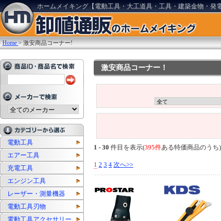
ホームメイキング【電動工具・大工道具・工具・建築金物・発
Home
>
激安商品コーナー!
激安商品コーナー！
電動工具
1 - 30
件目を表示(
395件
ある特価商品のうち)
エアー工具
1
2
3
4
次へ>>
充電工具
エンジン工具
レーザー・測量機器
電動工具刃物
電動工具アクセサリー