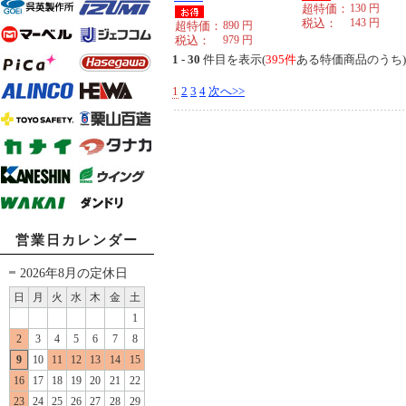
超特価：
130
円
税込：
143
円
超特価：
890
円
税込：
979
円
1 - 30
件目を表示(
395件
ある特価商品のうち)
1
2
3
4
次へ>>
営業日カレンダー
2026年8月の定休日
日
月
火
水
木
金
土
1
2
3
4
5
6
7
8
9
10
11
12
13
14
15
16
17
18
19
20
21
22
23
24
25
26
27
28
29