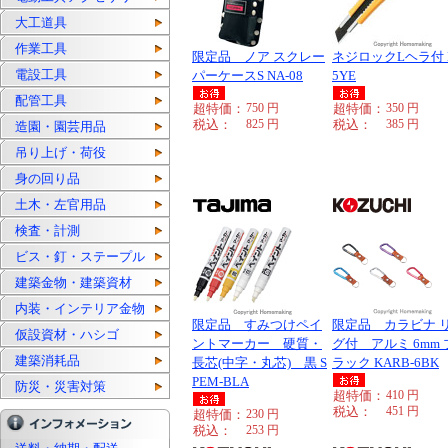
大工道具
作業工具
限定品 ノア スクレー
ネジロックLヘラ付 L
電設工具
パーケースS NA-08
5YE
配管工具
超特価：
750
円
超特価：
350
円
税込：
825
円
税込：
385
円
造園・園芸用品
吊り上げ・荷役
身の回り品
土木・左官用品
検査・計測
ビス・釘・ステープル
建築金物・建築資材
内装・インテリア金物
限定品 すみつけペイ
限定品 カラビナ 
仮設資材・ハシゴ
ントマーカー 硬質・
グ付 アルミ 6mm 
建築消耗品
長芯(中字・丸芯) 黒 S
ラック KARB-6BK
PEM-BLA
防災・災害対策
超特価：
410
円
税込：
451
円
超特価：
230
円
税込：
253
円