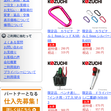
送料・納期・配送
ご注文・お見積り
お支払い・書類発行
変更・返品・交換
表示価格について
修理について
限定品 カラビナ ア
限定品 カラビナ
ルミ 8mm レッド KAR-
ルミ 6mm シルバー 
8R
R-6SV
よくある質問
お問い合わせ
超特価：
290
円
超特価：
260
円
お見積り
税込：
319
円
税込：
286
円
お客様の声
会社概要
ご利用規約
プライバシーについて
ご利用環境
限定品 ペンチ差し
限定品 ドライバ
7インチ用・3丁入 SP-A
し(二重縫) WH-06
3
超特価：
870
円
税込：
957
円
超特価：
900
円