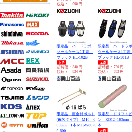
税込：
990
円
限定品 ハードラボ
限定品 ハードラ
ツールケース2丁差
ツールケース1丁
ブラック HL-102B
ブラック HL-101B
超特価：
840
円
超特価：
720
円
税込：
924
円
税込：
792
円
限定品 座金付ボルト
限定品 ドリフト
(偏芯タイプ) M16 6
ン KD12×103mm
00mm 1本 M16W80×8
本
0-600