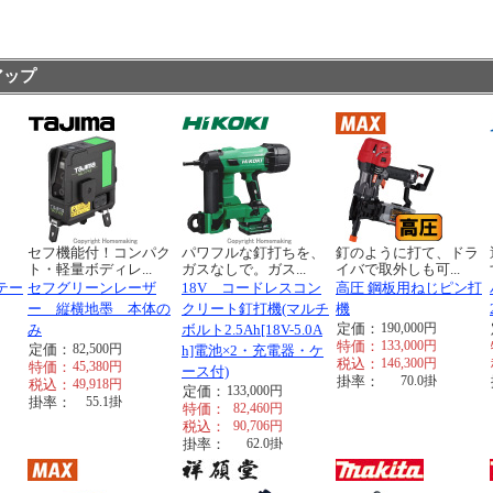
アップ
く
セフ機能付！コンパク
パワフルな釘打ちを、
釘のように打て、ドラ
ト・軽量ボディレ...
ガスなしで。ガス...
イバで取外しも可...
テー
セフグリーンレーザ
18V コードレスコン
高圧 鋼板用ねじピン打
ー 縦横地墨 本体の
クリート釘打機(マルチ
機
定価：
190,000
円
み
ボルト2.5Ah[18V-5.0A
特価：
133,000
円
定価：
82,500
円
h]電池×2・充電器・ケ
税込：
146,300
円
特価：
45,380
円
ース付)
掛率：
70.0
掛
税込：
49,918
円
定価：
133,000
円
掛率：
55.1
掛
特価：
82,460
円
税込：
90,706
円
掛率：
62.0
掛