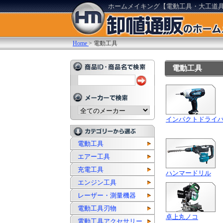
ホームメイキング【電動工具・大工道
Home
>
電動工具
電動工具
インパクトドライ
電動工具
エアー工具
充電工具
ハンマードリル
エンジン工具
レーザー・測量機器
電動工具刃物
卓上丸ノコ
電動工具アクセサリー