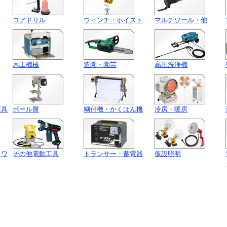
コアドリル
ウィンチ・ホイスト
マルチツール・他
木工機械
造園・園芸
高圧洗浄機
工具
ボール盤
糊付機・かくはん機
冷房・暖房
・ワ
その他電動工具
トランサー・蓄電器
仮設照明