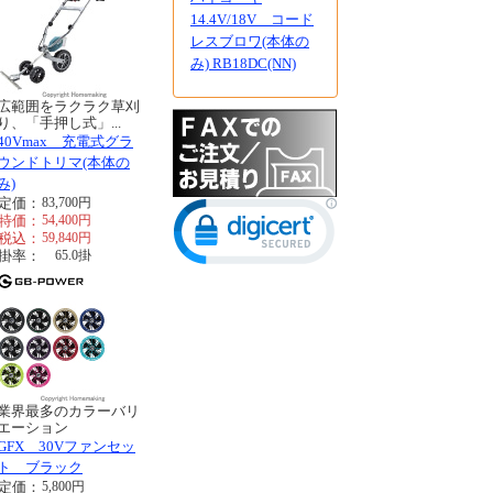
14.4V/18V コード
レスブロワ(本体の
み) RB18DC(NN)
広範囲をラクラク草刈
り、「手押し式」...
40Vmax 充電式グラ
ウンドトリマ(本体の
み)
定価：
83,700
円
特価：
54,400
円
税込：
59,840
円
掛率：
65.0
掛
業界最多のカラーバリ
エーション
GFX 30Vファンセッ
ト ブラック
定価：
5,800
円