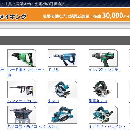
具・工具・建築金物・発電機の卸値通販】
バー
ボード用ドライバー・
ドリル
インパクトレンチ
他
ハンマー・ケレン
丸ノコ
集塵丸ノコ
丸ノコ盤・糸ノコ・バ
カンナ
ミゾキリ・ジョイント