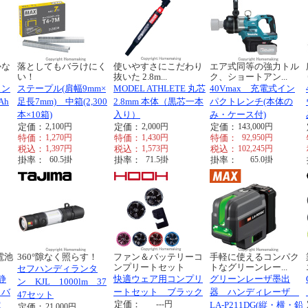
かな
落としてもバラけにく
使いやすさにこだわり
エア式同等の強力トル
い！
抜いた 2.8m...
ク、ショートアン...
イン
ステープル(肩幅9mm×
MODEL ATHLETE 丸芯
40Vmax 充電式イン
Ah
足長7mm) 中箱(2,300
2.8mm 本体（黒芯一本
パクトレンチ(本体の
本×10箱)
入り）
み・ケース付)
定価：
2,100
円
定価：
2,000
円
定価：
143,000
円
特価：
1,270
円
特価：
1,430
円
特価：
92,950
円
税込：
1,397
円
税込：
1,573
円
税込：
102,245
円
掛率：
60.5
掛
掛率：
71.5
掛
掛率：
65.0
掛
電池
360°隙なく照らす！
ファン＆バッテリーコ
手軽に使えるコンパク
ンプリートセット
トなグリーンレー...
セフハンディランタ
静
快適ウェア用コンプリ
グリーンレーザ墨出
ン KJL 1000lm 37
イバ
ートセット ブラック
器 ハンディレーザ
47セット
定価：
---
円
電
LA-P211DG(縦・横・鉛
定価：
21,000
円