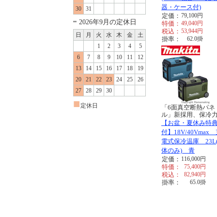
器・ケース付)
30
31
定価：
79,100
円
2026年9月の定休日
特価：
49,040
円
税込：
53,944
円
日
月
火
水
木
金
土
掛率：
62.0
掛
1
2
3
4
5
6
7
8
9
10
11
12
13
14
15
16
17
18
19
20
21
22
23
24
25
26
27
28
29
30
■
定休日
「6面真空断熱パネ
ル」新採用、保冷力.
【お盆・夏休み特
付】18V/40Vmax
電式保冷温庫 23L
体のみ) 青
定価：
116,000
円
特価：
75,400
円
税込：
82,940
円
掛率：
65.0
掛