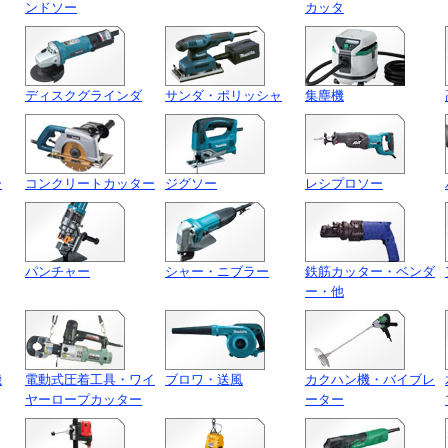
ンドソー
カッタ
ディスクグラインダ
サンダ・ポリッシャ
集塵機
ー
コンクリートカッター
ジグソー
レシプロソー
パンチャー
シャー・ニブラー
鉄筋カッター・ベンダ
ー・他
機
電動式圧着工具・ワイ
ブロワ・送風
カクハン機・バイブレ
ヤーロープカッター
ーター