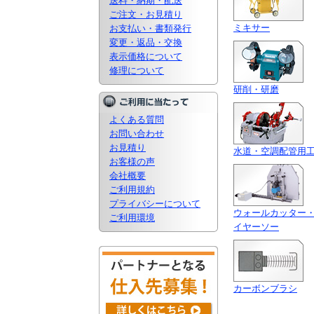
送料・納期・配送
ご注文・お見積り
ミキサー
お支払い・書類発行
変更・返品・交換
表示価格について
修理について
研削・研磨
よくある質問
お問い合わせ
お見積り
水道・空調配管用
お客様の声
会社概要
ご利用規約
プライバシーについて
ウォールカッター
ご利用環境
イヤーソー
カーボンブラシ