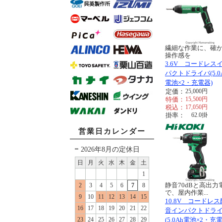
繊細な作業に、確
操作感を
3.6V コードレス
パクトドライバ(5.0
電池×2・充電器)
定価：
25,000
円
特価：
15,500
円
税込：
17,050
円
掛率：
62.0
掛
営業日カレンダー
2026年8月の定休日
日
月
火
水
木
金
土
1
静音70dBと高出力
2
3
4
5
6
7
8
で、屋内作業...
9
10
11
12
13
14
15
10.8V コードレス
16
17
18
19
20
21
22
音インパクトドラ
23
24
25
26
27
28
29
(5.0Ah電池×2・充