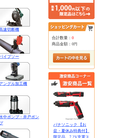
高速切断機
合計数量：
0
商品金額：
0円
パイプソー
アングル加工機
水中ポンプ・井戸ポン
プ
パナソニック 【お
盆・夏休み特典付】
限定品 7.2V充電ス