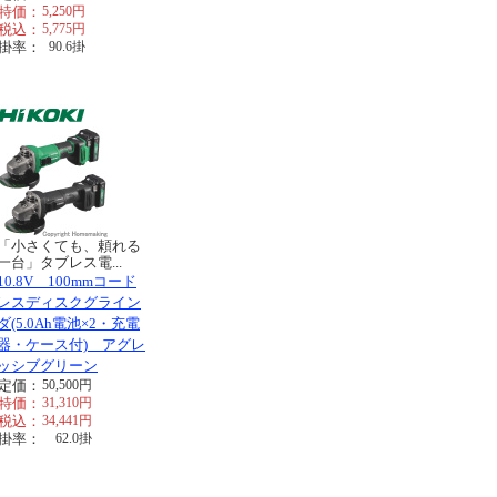
特価：
5,250
円
税込：
5,775
円
掛率：
90.6
掛
「小さくても、頼れる
一台」タブレス電...
10.8V 100mmコード
レスディスクグライン
ダ(5.0Ah電池×2・充電
器・ケース付) アグレ
ッシブグリーン
定価：
50,500
円
特価：
31,310
円
税込：
34,441
円
掛率：
62.0
掛