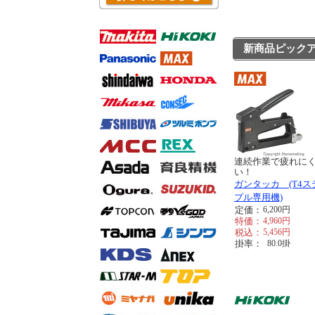
新商品ピック
連続作業で疲れに
い！
ガンタッカ (T4ス
プル専用機)
定価：
6,200
円
特価：
4,960
円
税込：
5,456
円
掛率：
80.0
掛