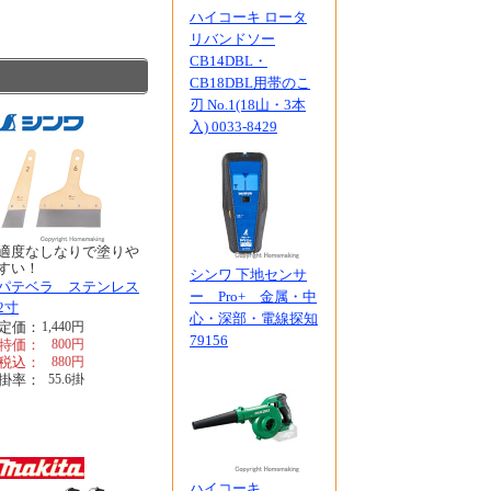
ハイコーキ ロータ
リバンドソー
CB14DBL・
CB18DBL用帯のこ
刃 No.1(18山・3本
入) 0033-8429
適度なしなりで塗りや
すい！
シンワ 下地センサ
パテベラ ステンレス
ー Pro+ 金属・中
2寸
心・深部・電線探知
定価：
1,440
円
79156
特価：
800
円
税込：
880
円
掛率：
55.6
掛
ハイコーキ