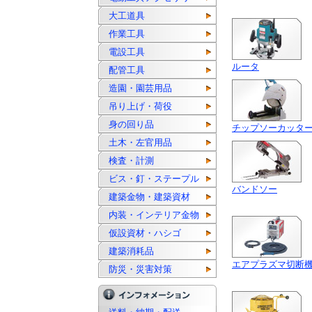
大工道具
作業工具
電設工具
ルータ
配管工具
造園・園芸用品
吊り上げ・荷役
身の回り品
チップソーカッタ
土木・左官用品
検査・計測
ビス・釘・ステープル
バンドソー
建築金物・建築資材
内装・インテリア金物
仮設資材・ハシゴ
建築消耗品
エアプラズマ切断
防災・災害対策