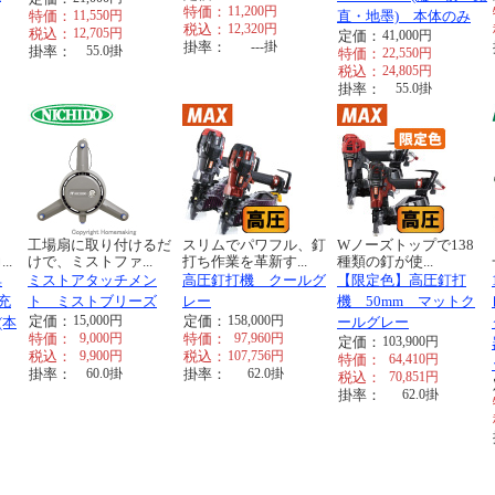
特価：
11,200
円
特価：
11,550
円
直・地墨) 本体のみ
税込：
12,320
円
税込：
12,705
円
定価：
41,000
円
掛率：
---
掛
掛率：
55.0
掛
特価：
22,550
円
税込：
24,805
円
掛率：
55.0
掛
工場扇に取り付けるだ
スリムでパワフル、釘
Wノーズトップで138
..
けで、ミストファ...
打ち作業を革新す...
種類の釘が使...
典
ミストアタッチメン
高圧釘打機 クールグ
【限定色】高圧釘打
 充
ト ミストブリーズ
レー
機 50mm マットク
定価：
15,000
円
定価：
158,000
円
(本
ールグレー
特価：
9,000
円
特価：
97,960
円
定価：
103,900
円
税込：
9,900
円
税込：
107,756
円
特価：
64,410
円
掛率：
60.0
掛
掛率：
62.0
掛
税込：
70,851
円
掛率：
62.0
掛