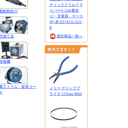
ティックドリルドラ
イバー(1.5Ah電池
電動彫刻刀
×2・充電器・ケース
付) 赤 EZ7421LA2S-
R
激安商品一覧へ
空調工具
溶接機
電工ドラム・延長コー
メリー クリッププ
ド
ライヤ 155mm JR60