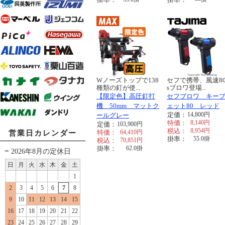
Wノーズトップで138
セフで携帯、風速80
種類の釘が使...
sブロワ登場...
【限定色】高圧釘打
セフブロワ キー
機 50mm マットク
ェット80 レッド
定価：
14,800
円
ールグレー
特価：
8,140
円
定価：
103,900
円
税込：
8,954
円
特価：
64,410
円
営業日カレンダー
掛率：
55.0
掛
税込：
70,851
円
掛率：
62.0
掛
2026年8月の定休日
日
月
火
水
木
金
土
1
2
3
4
5
6
7
8
9
10
11
12
13
14
15
16
17
18
19
20
21
22
23
24
25
26
27
28
29