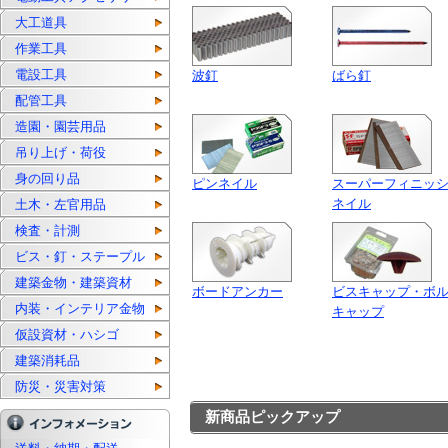
大工道具
作業工具
電設工具
波釘
ばら釘
配管工具
造園・園芸用品
吊り上げ・荷役
身の回り品
ピンネイル
スーパーフィニッ
ネイル
土木・左官用品
検査・計測
ビス・釘・ステープル
建築金物・建築資材
ボードアンカー
ビスキャップ・ボ
内装・インテリア金物
キャップ
仮設資材・ハシゴ
建築消耗品
防災・災害対策
新商品ピックアップ