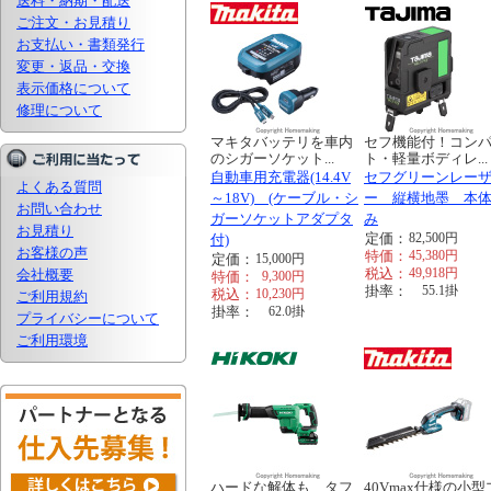
送料・納期・配送
ご注文・お見積り
お支払い・書類発行
変更・返品・交換
表示価格について
修理について
マキタバッテリを車内
セフ機能付！コン
のシガーソケット...
ト・軽量ボディレ...
自動車用充電器(14.4V
セフグリーンレー
よくある質問
～18V) (ケーブル・シ
ー 縦横地墨 本
お問い合わせ
ガーソケットアダプタ
み
お見積り
定価：
82,500
円
付)
お客様の声
特価：
45,380
円
定価：
15,000
円
税込：
49,918
円
会社概要
特価：
9,300
円
掛率：
55.1
掛
税込：
10,230
円
ご利用規約
掛率：
62.0
掛
プライバシーについて
ご利用環境
ハードな解体も、タフ
40Vmax仕様の小型