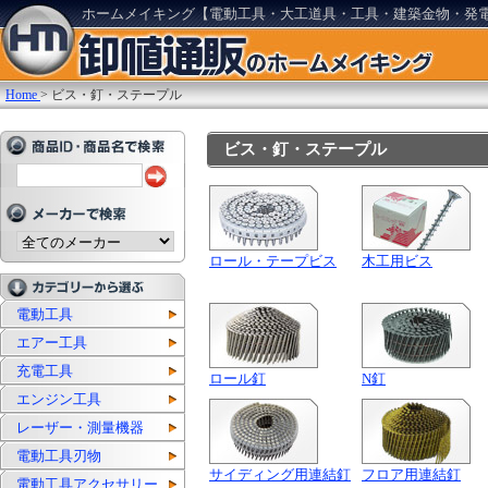
ホームメイキング【電動工具・大工道具・工具・建築金物・発
Home
>
ビス・釘・ステープル
ビス・釘・ステープル
ロール・テープビス
木工用ビス
電動工具
エアー工具
充電工具
ロール釘
N釘
エンジン工具
レーザー・測量機器
電動工具刃物
サイディング用連結釘
フロア用連結釘
電動工具アクセサリー