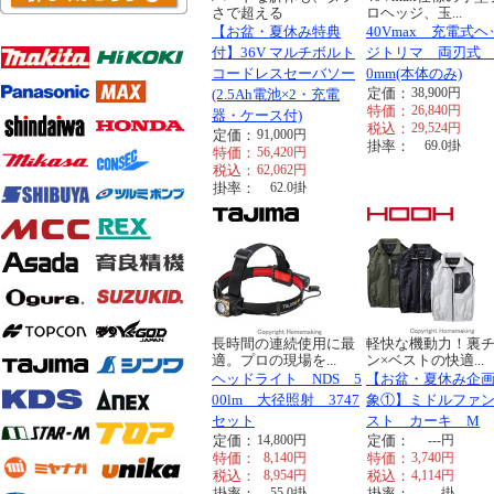
さで超える
ロヘッジ、玉...
【お盆・夏休み特典
40Vmax 充電式ヘ
付】36V マルチボルト
ジトリマ 両刃式 
コードレスセーバソー
0mm(本体のみ)
定価：
38,900
円
(2.5Ah電池×2・充電
特価：
26,840
円
器・ケース付)
税込：
29,524
円
定価：
91,000
円
掛率：
69.0
掛
特価：
56,420
円
税込：
62,062
円
掛率：
62.0
掛
長時間の連続使用に最
軽快な機動力！裏
適。プロの現場を...
ン×ベストの快適...
ヘッドライト NDS 5
【お盆・夏休み企
00lm 大径照射 3747
象①】ミドルファ
セット
スト カーキ M
定価：
14,800
円
定価：
---
円
特価：
8,140
円
特価：
3,740
円
税込：
8,954
円
税込：
4,114
円
掛率：
55.0
掛
掛率：
---
掛