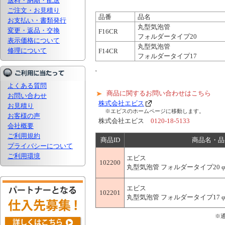
送料・納期・配送
ご注文・お見積り
品番
品名
お支払い・書類発行
丸型気泡管
変更・返品・交換
F16CR
フォルダータイプ20
表示価格について
丸型気泡管
修理について
F14CR
フォルダータイプ17
'
よくある質問
商品に関するお問い合わせはこちら
お問い合わせ
株式会社エビス
お見積り
※エビスのホームページに移動します。
お客様の声
株式会社エビス
0120-18-5133
会社概要
ご利用規約
商品ID
商品名・品
プライバシーについて
ご利用環境
エビス
102200
丸型気泡管 フォルダータイプ20 φ20
エビス
102201
丸型気泡管 フォルダータイプ17 φ17×
※