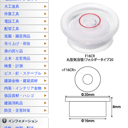
大工道具
作業工具
電設工具
配管工具
造園・園芸用品
吊り上げ・荷役
身の回り品
土木・左官用品
検査・計測
ビス・釘・ステープル
建築金物・建築資材
内装・インテリア金物
仮設資材・ハシゴ
建築消耗品
防災・災害対策