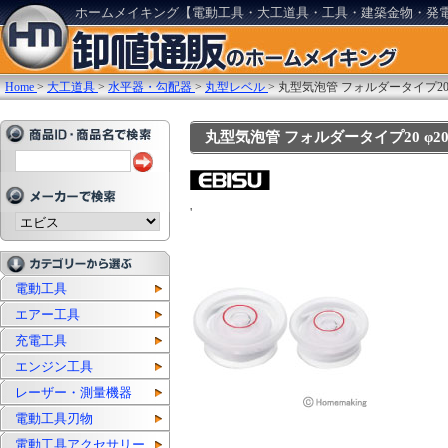
ホームメイキング【電動工具・大工道具・工具・建築金物・発
Home
>
大工道具
>
水平器・勾配器
>
丸型レベル
>
丸型気泡管 フォルダータイプ20 φ
丸型気泡管 フォルダータイプ20 φ20×8
'
電動工具
エアー工具
充電工具
エンジン工具
レーザー・測量機器
電動工具刃物
電動工具アクセサリー