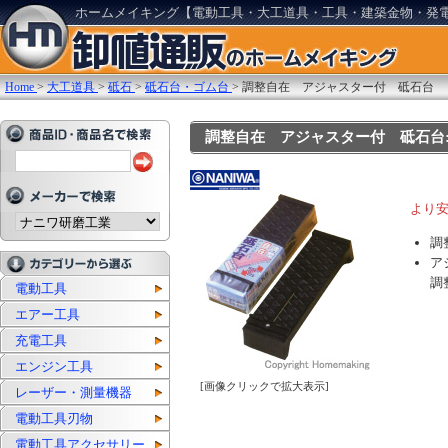
ホームメイキング【電動工具・大工道具・工具・建築金物・発
Home
>
大工道具
>
砥石
>
砥石台・ゴム台
>
調整自在 アジャスター付 砥石台
調整自在 アジャスター付 砥石台::IZ
より
調
ア
調
電動工具
エアー工具
充電工具
エンジン工具
[画像クリックで拡大表示]
レーザー・測量機器
電動工具刃物
電動工具アクセサリー