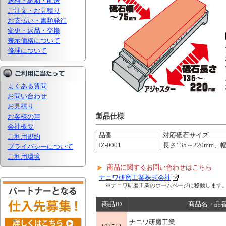
送料・納期・配送
ご注文・お見積り
お支払い・書類発行
変更・返品・交換
表示価格について
修理について
よくある質問
お問い合わせ
お見積り
お客様の声
製品仕様
会社概要
品番
対応砥石サイズ
ご利用規約
IZ-0001
長さ135～220mm、
プライバシーについて
ご利用環境
商品に関するお問い合わせはこちら
ナニワ研磨工業株式会社
※ナニワ研磨工業のホームページに移動します
商品ID
商品名・品
ナニワ研磨工業