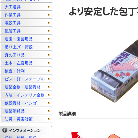
大工道具
作業工具
電設工具
配管工具
造園・園芸用品
吊り上げ・荷役
身の回り品
土木・左官用品
検査・計測
ビス・釘・ステープル
建築金物・建築資材
内装・インテリア金物
仮設資材・ハシゴ
建築消耗品
製品詳細
防災・災害対策