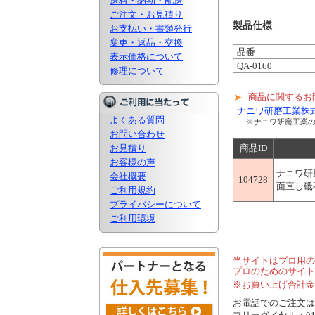
送料・納期・配送
ご注文・お見積り
製品仕様
お支払い・書類発行
変更・返品・交換
品番
表示価格について
QA-0160
修理について
商品に関するお
ナニワ研磨工業株
よくある質問
※ナニワ研磨工業
お問い合わせ
お見積り
商品ID
お客様の声
ナニワ研
会社概要
104728
面直し砥石
ご利用規約
プライバシーについて
ご利用環境
当サイトはプロ用の
プロのためのサイト
※お買い上げ合計金
お電話でのご注文は..