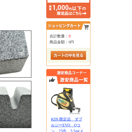
合計数量：
0
商品金額：
0円
KDS 限定品 ダブ
ルジーEVO Qコ
ン 25巾 5.5m(メ