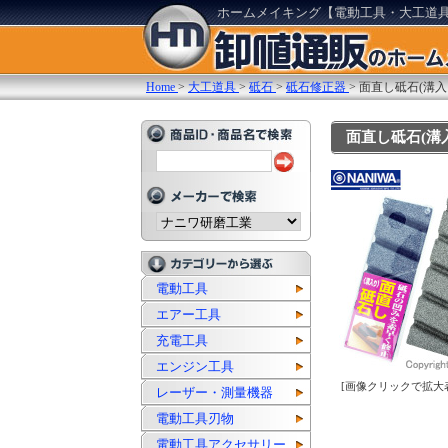
ホームメイキング【電動工具・大工道
Home
>
大工道具
>
砥石
>
砥石修正器
>
面直し砥石(溝入
面直し砥石(溝入
電動工具
エアー工具
充電工具
エンジン工具
[画像クリックで拡大
レーザー・測量機器
電動工具刃物
電動工具アクセサリー