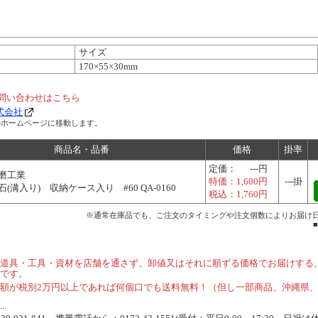
サイズ
170×55×30mm
問い合わせはこちら
式会社
のホームページに移動します。
商品名・品番
価格
掛率
定価：
---円
磨工業
特価：
1,600円
---掛
(溝入り) 収納ケース入り #60 QA-0160
税込：
1,760円
※通常在庫品でも、ご注文のタイミングや注文個数によりお届け
道具・工具・資材を店舗を通さず、卸値又はそれに順ずる価格でお届けする
です。
額が税別2万円以上であれば何個口でも送料無料！（但し一部商品、沖縄県
.