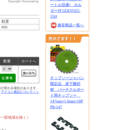
ートル目盛) ホル
ダー付 GGEVO25-
55H
粒度
激安商品一覧へ
#60
数量
カートへ
チップソージャパン
限定品 床下難切
日が変わる場合があります。
材 パーチクルボー
■
アイコン表記について＞＞
ド用チップソー
147mm×1.6mm×18P
PB-147
、
、一部地域を除く）