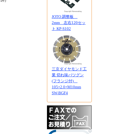
休み)
JOTO 調整板
2mm 左右120セッ
ト KP-S102
三京ダイヤモンド工
業 切れ味バツグン
(フランジ付)
105×2.0×M10mm
SW-BGF4