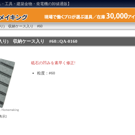
具・工具・建築金物・発電機の卸値通販】
り) 収納ケース入り #60
り) 収納ケース入り #60::QA-0160
砥石の凹みを素早く修正!
粒度：#60
表示]