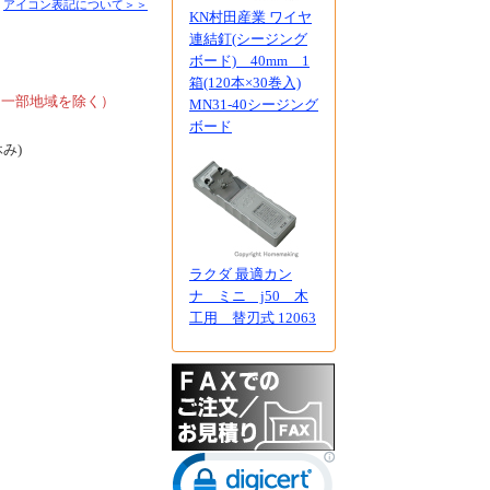
■
アイコン表記について＞＞
KN村田産業 ワイヤ
連結釘(シージング
ボード) 40mm 1
、
箱(120本×30巻入)
、一部地域を除く）
MN31-40シージング
ボード
休み)
ラクダ 最適カン
ナ ミニ j50 木
工用 替刃式 12063