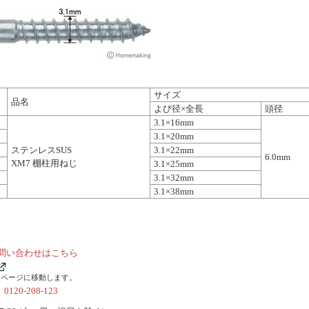
サイズ
品名
よび径×全長
頭径
3.1×16mm
3.1×20mm
ステンレスSUS
3.1×22mm
6.0mm
XM7 棚柱用ねじ
3.1×25mm
3.1×32mm
3.1×38mm
問い合わせはこちら
ムページに移動します。
社
0120-208-123