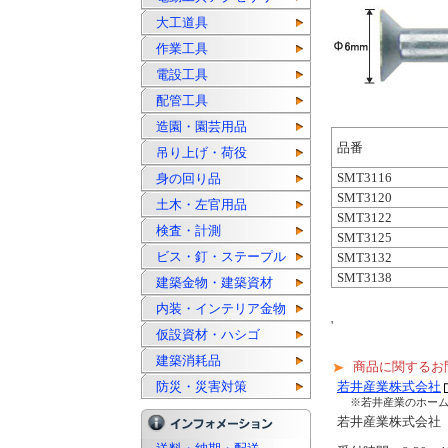
大工道具
作業工具
電設工具
配管工具
造園・園芸用品
品番
吊り上げ・荷役
SMT3116
身の回り品
SMT3120
土木・左官用品
SMT3122
検査・計測
SMT3125
ビス・釘・ステープル
SMT3132
SMT3138
建築金物・建築資材
内装・インテリア金物
'
仮設資材・ハシゴ
建築消耗品
商品に関するお
防災・災害対策
若井産業株式会社
※若井産業のホー
若井産業株式会