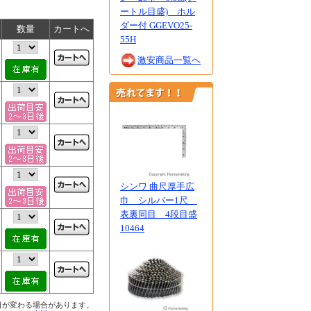
ートル目盛) ホル
ダー付 GGEVO25-
数量
カートへ
55H
激安商品一覧へ
シンワ 曲尺厚手広
巾 シルバー1尺
表裏同目 4段目盛
10464
日が変わる場合があります。