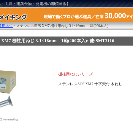
具・工具・建築金物・発電機の卸値通販】
柱用ネジ
>
ステンレスSUS XM7 棚柱用ねじ 3.1×16mm 1箱(200本入)
M7 棚柱用ねじ 3.1×16mm 1箱(200本入): 他:SMT3116
棚柱用ねじシリーズ
ステンレスSUS XM7 十字穴付 木ねじ