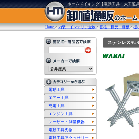
ホームメイキング【電動工具・大工道
Home
>
内装・インテリア金物
>
棚柱・棚受・棚板
>
棚
ステンレスSUS X
'
電動工具
エアー工具
充電工具
エンジン工具
レーザー・測量機器
電動工具刃物
電動工具アクセサリー