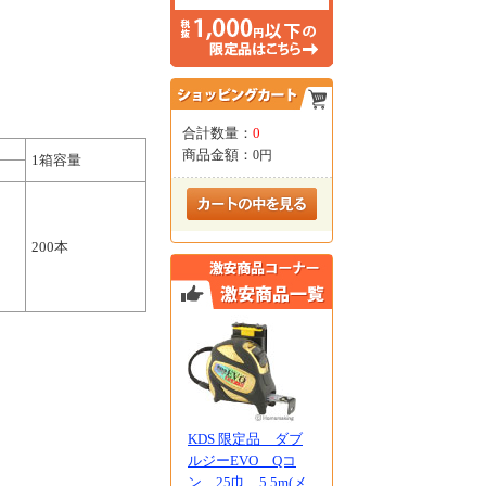
合計数量：
0
商品金額：
0円
1箱容量
200本
KDS 限定品 ダブ
ルジーEVO Qコ
ン 25巾 5.5m(メ