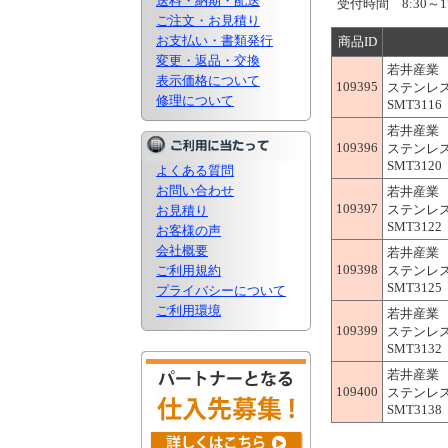
送料・納期・配送
受付時間 8:30～1
ご注文・お見積り
お支払い・書類発行
商品ID
変更・返品・交換
若井産業
表示価格について
109395
ステンレスS
修理について
SMT3116
若井産業
109396
ステンレスS
SMT3120
よくある質問
お問い合わせ
若井産業
109397
ステンレスS
お見積り
SMT3122
お客様の声
会社概要
若井産業
109398
ご利用規約
ステンレスS
SMT3125
プライバシーについて
ご利用環境
若井産業
109399
ステンレスS
SMT3132
若井産業
109400
ステンレスS
SMT3138