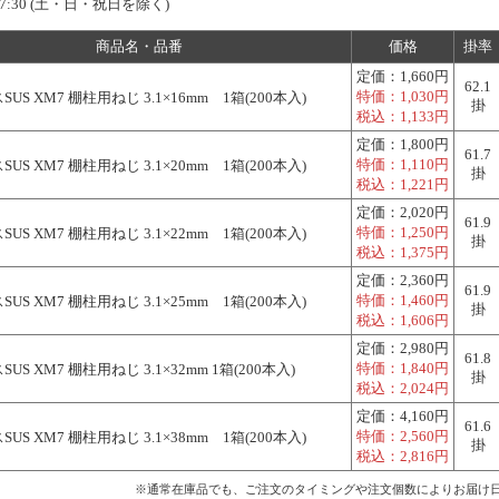
7:30 (土・日・祝日を除く)
商品名・品番
価格
掛率
定価：
1,660円
62.1
特価：
1,030円
US XM7 棚柱用ねじ 3.1×16mm 1箱(200本入)
掛
税込：
1,133円
定価：
1,800円
61.7
特価：
1,110円
US XM7 棚柱用ねじ 3.1×20mm 1箱(200本入)
掛
税込：
1,221円
定価：
2,020円
61.9
特価：
1,250円
US XM7 棚柱用ねじ 3.1×22mm 1箱(200本入)
掛
税込：
1,375円
定価：
2,360円
61.9
特価：
1,460円
US XM7 棚柱用ねじ 3.1×25mm 1箱(200本入)
掛
税込：
1,606円
定価：
2,980円
61.8
特価：
1,840円
US XM7 棚柱用ねじ 3.1×32mm 1箱(200本入)
掛
税込：
2,024円
定価：
4,160円
61.6
特価：
2,560円
US XM7 棚柱用ねじ 3.1×38mm 1箱(200本入)
掛
税込：
2,816円
※通常在庫品でも、ご注文のタイミングや注文個数によりお届け