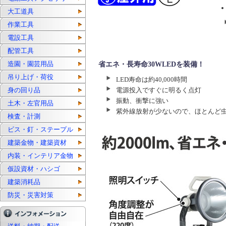
大工道具
作業工具
電設工具
配管工具
造園・園芸用品
省エネ・長寿命30WLEDを装備！
吊り上げ・荷役
LED寿命は約40,000時間
身の回り品
電源投入ですぐに明るく点灯
振動、衝撃に強い
土木・左官用品
紫外線放射が少ないので、ほとんど
検査・計測
ビス・釘・ステープル
建築金物・建築資材
内装・インテリア金物
仮設資材・ハシゴ
建築消耗品
防災・災害対策