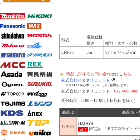
電線仕様
型式
長さ
種別・太さ・心数
2
LFS-30
5m
VCT 0.75mm
×3C
'
商品に関するお問い合わせはこちら
株式会社ハタヤリミテッド
※HATAYAのホームページに移動します。
株式会社ハタヤリミテッド
0120-686-888
受付時間 9:00～17:00 (土日祝日を除く)
商品ID
商品名・
HATAYA
114189
限定品 LEDプロライト バイ