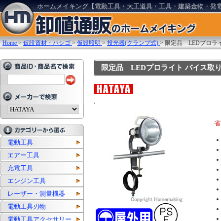
ホームメイキング【電動工具・大工道具・工具・建築金物・発
Home
>
仮設資材・ハシゴ
>
仮設照明
>
投光器(クランプ式)
>
限定品 LEDプロラ
限定品 LEDプロライト バイス取り付け
'
省
電動工具
エアー工具
充電工具
エンジン工具
レーザー・測量機器
電動工具刃物
電動工具アクセサリー