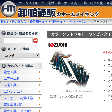
ホームメイキング【電動工具・大工道具・工具・建築金物・発
Home
>
身の回り品
>
作業用ベルト・胴当ベルト
>
ピンバックル
>
カラーソフトベ
カラーソフトベルト ワンピンタイプ 幅
やわ
サ
ワ
コ
電動工具
に
エアー工具
ク
充電工具
ル
ク
エンジン工具
ト
[画像クリックで拡大表示]
レーザー・測量機器
カ
電動工具刃物
電動工具アクセサリー