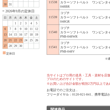
11538
カラーソフトベルト ワンピンタイプ
30
31
048BR
2026年9月の定休日
コヅチ
11539
カラーソフトベルト ワンピンタイプ
日
月
火
水
木
金
土
048GR
1
2
3
4
5
コヅチ
6
7
8
9
10
11
12
11540
カラーソフトベルト ワンピンタイ
13
14
15
16
17
18
19
PNB-048WR
20
21
22
23
24
25
26
コヅチ
27
28
29
30
11541
カラーソフトベルト ワンピンタイ
■
PNB-048V
定休日
※
当サイトはプロ用の道具・工具・資材を店
プロのためのサイトです。
※お買い上げ合計金額が税別2万円以上であ
お電話でのご注文は...
フリーダイヤル：0120-921-841、携帯電話から
関連商品