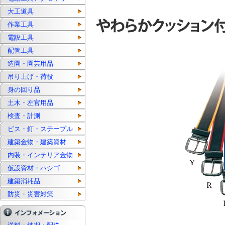
大工道具
作業工具
電設工具
配管工具
造園・園芸用品
吊り上げ・荷役
身の回り品
土木・左官用品
検査・計測
ビス・釘・ステープル
建築金物・建築資材
内装・インテリア金物
仮設資材・ハシゴ
建築消耗品
防災・災害対策