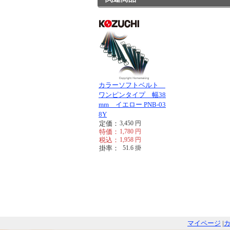
カラーソフトベルト
ワンピンタイプ 幅38
mm イエロー PNB-03
8Y
定価：
3,450
円
特価：
1,780
円
税込：
1,958
円
掛率：
51.6
掛
マイページ
|