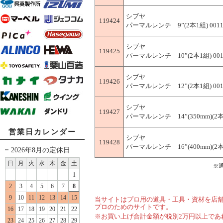
シブヤ
119424
パーマルレンチ 9”(2本1組) 0011
シブヤ
119425
パーマルレンチ 10”(2本1組) 001
シブヤ
119426
パーマルレンチ 12”(2本1組) 001
シブヤ
119427
パーマルレンチ 14”(350mm)(2本1
営業日カレンダー
シブヤ
119428
パーマルレンチ 16”(400mm)(2本1
2026年8月の定休日
日
月
火
水
木
金
土
※
1
2
3
4
5
6
7
8
9
10
11
12
13
14
15
当サイトはプロ用の道具・工具・資材を店
プロのためのサイトです。
16
17
18
19
20
21
22
※お買い上げ合計金額が税別2万円以上であ
23
24
25
26
27
28
29