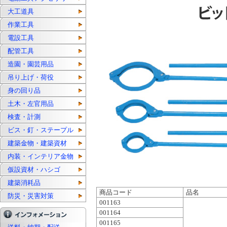
大工道具
作業工具
電設工具
配管工具
造園・園芸用品
吊り上げ・荷役
身の回り品
土木・左官用品
検査・計測
ビス・釘・ステープル
建築金物・建築資材
内装・インテリア金物
仮設資材・ハシゴ
建築消耗品
商品コード
品名
防災・災害対策
001163
001164
001165