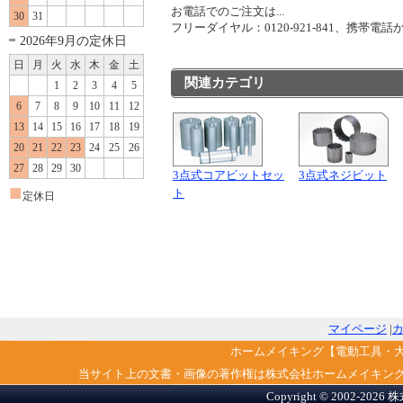
お電話でのご注文は...
30
31
フリーダイヤル：0120-921-841、携帯電話から
2026年9月の定休日
日
月
火
水
木
金
土
関連カテゴリ
1
2
3
4
5
6
7
8
9
10
11
12
13
14
15
16
17
18
19
20
21
22
23
24
25
26
27
28
29
30
3点式コアビットセッ
3点式ネジビット
■
ト
定休日
マイページ
|
ホームメイキング【電動工具・
当サイト上の文書・画像の著作権は株式会社ホームメイキン
Copyright © 2002-2