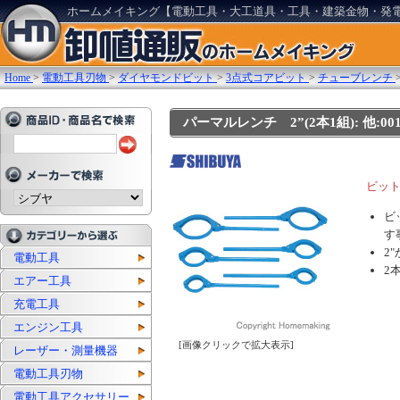
ホームメイキング【電動工具・大工道具・工具・建築金物・発
Home
>
電動工具刃物
>
ダイヤモンドビット
>
3点式コアビット
>
チューブレンチ
パーマルレンチ 2”(2本1組): 他:001
ビッ
ビ
す
2
電動工具
2
エアー工具
充電工具
エンジン工具
[画像クリックで拡大表示]
レーザー・測量機器
電動工具刃物
電動工具アクセサリー