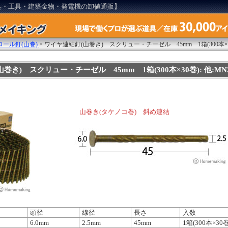
具・工具・建築金物・発電機の卸値通販】
ール釘(山巻)
>
ワイヤ連結釘(山巻き) スクリュー・チーゼル 45mm 1箱(300本×3
巻き) スクリュー・チーゼル 45mm 1箱(300本×30巻): 他:MN25
山巻き(タケノコ巻) 斜め連結
頭径
線径
長さ
入数
6.0mm
2.5mm
45mm
1箱(300本×30巻