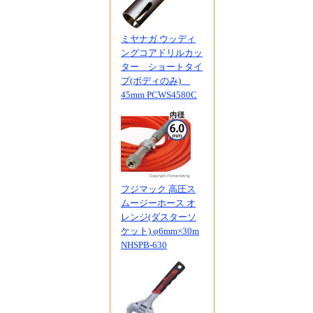
ミヤナガ ウッディ
ングコアドリルカッ
ター ショートタイ
プ(ボディのみ)
45mm PCWS4580C
フジマック 高圧ス
ムージーホース オ
レンジ(ダスターソ
ケット) φ6mm×30m
NHSPB-630