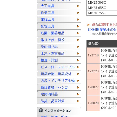
MN25-50SC
大工道具
MN25-65SC
作業工具
MN30-75SC
電設工具
商品に関するお
配管工具
KN村田産業株式会
造園・園芸用品
※KN村田産業のホ
吊り上げ・荷役
商品ID
身の回り品
KN村田産
土木・左官用品
122718
ワイヤ連結
(300本×30
検査・計測
KN村田産
ビス・釘・ステープル
122723
ワイヤ連結
建築金物・建築資材
(300本×30
内装・インテリア金物
KN村田産
120027
ワイヤ連結
仮設資材・ハシゴ
(300本×20
建築消耗品
KN村田産
防災・災害対策
120029
ワイヤ連結
(200本×20