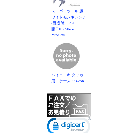
スーパーツール 超
ワイドモンキレンチ
(目盛付) 250mm
開口0～50mm
MWG50
ハイコーキ タッカ
用 ケース 884258