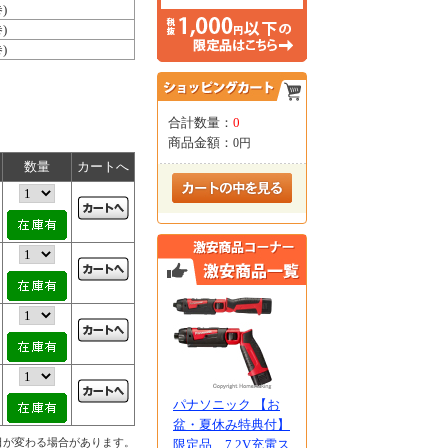
)
)
)
合計数量：
0
商品金額：
0円
数量
カートへ
パナソニック 【お
盆・夏休み特典付】
日が変わる場合があります。
限定品 7.2V充電ス