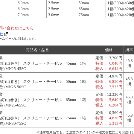
6.0mm
2.5mm
50mm
1箱(300本×30巻
6.0mm
2.5mm
65mm
1箱(300本×20巻
7.0mm
3.0mm
75mm
1箱(200本×20巻
問い合わせはこちら
社
ームページに移動します。
商品名・品番
価格
掛率
業
定価：
13,200円
45.8
釘(山巻き) スクリュー・チーゼル 45mm 1箱
特価：
6,040円
掛
巻) MN25-45SC
税込：
6,644円
業
定価：
14,970円
45.8
釘(山巻き) スクリュー・チーゼル 50mm 1箱
特価：
6,850円
掛
巻) MN25-50SC
税込：
7,535円
業
定価：
12,330円
45.8
釘(山巻き) スクリュー・チーゼル 65mm 1箱
特価：
5,640円
掛
巻) MN25-65SC
税込：
6,204円
業
定価：
10,560円
45.8
釘(山巻き) スクリュー・チーゼル 75mm 1箱
特価：
4,830円
掛
巻) MN30-75SC
税込：
5,313円
※通常在庫品でも、ご注文のタイミングや注文個数によりお届け