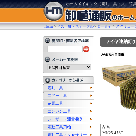
ホームメイキング【電動工具・大工道
Home
>
ビス・釘・ステープル
>
ロール釘
>
スクリューロ
ワイヤ連結釘(山
電動工具
エアー工具
充電工具
エンジン工具
レーザー・測量機器
品番
電動工具刃物
MN25-45SC
電動工具アクセサリー