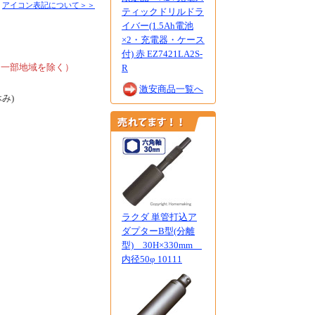
■
アイコン表記について＞＞
ティックドリルドラ
イバー(1.5Ah電池
×2・充電器・ケース
、
付) 赤 EZ7421LA2S-
、一部地域を除く）
R
激安商品一覧へ
休み)
ラクダ 単管打込ア
ダプターB型(分離
型) 30H×330mm
内径50φ 10111