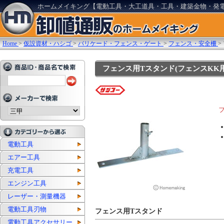
ホームメイキング【電動工具・大工道具・工具・建築金物・発
Home
>
仮設資材・ハシゴ
>
バリケード・フェンス・ゲート
>
フェンス・安全柵
>
フェンス用Tスタンド(フェンスKK用) 1
電動工具
エアー工具
充電工具
エンジン工具
レーザー・測量機器
電動工具刃物
フェンス用Tスタンド
電動工具アクセサリー