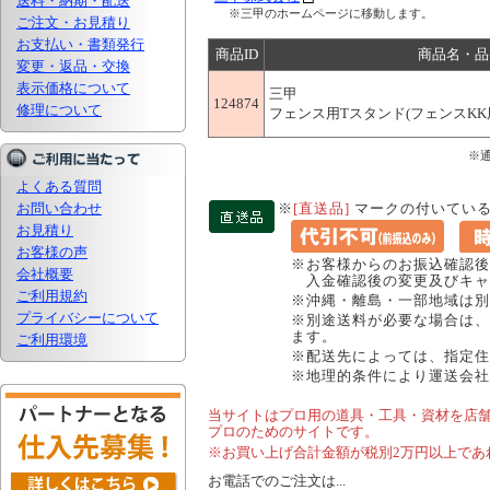
送料・納期・配送
※三甲のホームページに移動します。
ご注文・お見積り
お支払い・書類発行
商品ID
商品名・品
変更・返品・交換
表示価格について
三甲
124874
修理について
フェンス用Tスタンド(フェンスKK用) 
※
よくある質問
お問い合わせ
※
[直送品]
マークの付いている
お見積り
お客様の声
※お客様からのお振込確認後
会社概要
入金確認後の変更及びキャ
ご利用規約
※沖縄・離島・一部地域は別
プライバシーについて
※別途送料が必要な場合は、
ます。
ご利用環境
※配送先によっては、指定住
※地理的条件により運送会社
当サイトはプロ用の道具・工具・資材を店
プロのためのサイトです。
※お買い上げ合計金額が税別2万円以上であ
お電話でのご注文は...