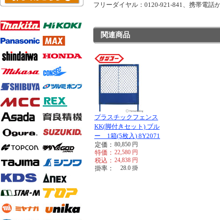
フリーダイヤル：0120-921-841、携帯電話から
関連商品
プラスチックフェンス
KK(脚付きセット) ブル
ー 1箱(5枚入) 8Y2071
定価：
80,850
円
特価：
22,580
円
税込：
24,838
円
掛率：
28.0
掛