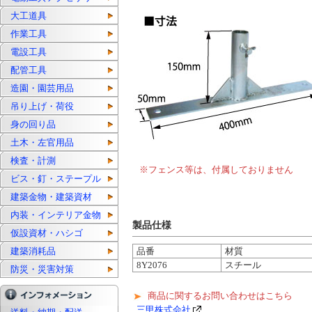
大工道具
作業工具
電設工具
配管工具
造園・園芸用品
吊り上げ・荷役
身の回り品
土木・左官用品
検査・計測
※フェンス等は、付属しておりません
ビス・釘・ステープル
建築金物・建築資材
内装・インテリア金物
製品仕様
仮設資材・ハシゴ
建築消耗品
品番
材質
8Y2076
スチール
防災・災害対策
商品に関するお問い合わせはこちら
三甲株式会社