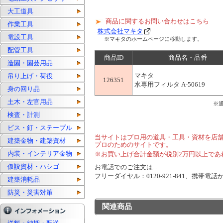
'
大工道具
商品に関するお問い合わせはこちら
作業工具
株式会社マキタ
電設工具
※マキタのホームページに移動します。
配管工具
商品ID
商品名・品番
造園・園芸用品
マキタ
吊り上げ・荷役
126351
水専用フィルタ A-50619
身の回り品
土木・左官用品
※
検査・計測
ビス・釘・ステープル
当サイトはプロ用の道具・工具・資材を店
建築金物・建築資材
プロのためのサイトです。
内装・インテリア金物
※お買い上げ合計金額が税別2万円以上であ
仮設資材・ハシゴ
お電話でのご注文は...
フリーダイヤル：0120-921-841、携帯電話から
建築消耗品
防災・災害対策
関連商品