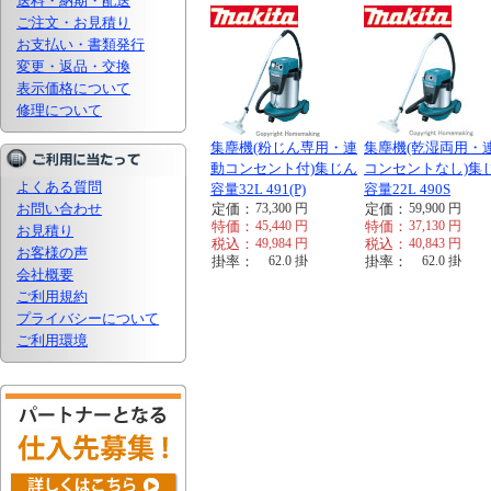
送料・納期・配送
ご注文・お見積り
お支払い・書類発行
変更・返品・交換
表示価格について
修理について
集塵機(粉じん専用・連
集塵機(乾湿両用・
動コンセント付)集じん
コンセントなし)集
よくある質問
容量32L 491(P)
容量22L 490S
お問い合わせ
定価：
73,300
円
定価：
59,900
円
特価：
45,440
円
特価：
37,130
円
お見積り
税込：
49,984
円
税込：
40,843
円
お客様の声
掛率：
62.0
掛
掛率：
62.0
掛
会社概要
ご利用規約
プライバシーについて
ご利用環境