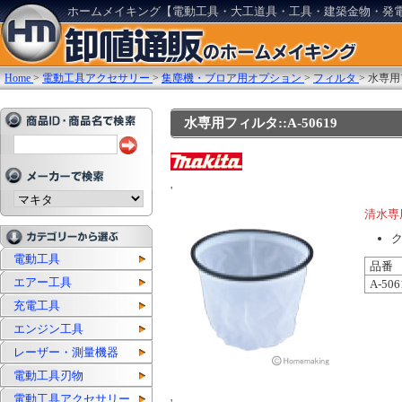
ホームメイキング【電動工具・大工道具・工具・建築金物・発
Home
>
電動工具アクセサリー
>
集塵機・ブロア用オプション
>
フィルタ
>
水専用
水専用フィルタ::A-50619
'
清水専
電動工具
品番
エアー工具
A-506
充電工具
エンジン工具
レーザー・測量機器
電動工具刃物
電動工具アクセサリー