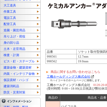
大工道具
作業工具
電設工具
配管工具
造園・園芸用品
吊り上げ・荷役
身の回り品
土木・左官用品
品番
ソケット取付型側四角
検査・計測
998561
12.7mm
ビス・釘・ステープル
998562
19.0mm
建築金物・建築資材
商品に関するお問い合わせはこちら
内装・インテリア金物
工機ホールディングス株式会社
仮設資材・ハシゴ
※ハイコーキのホームページに移動します。
工機ホールディングス株式会社
0120-20-
建築消耗品
(受付時間: 9:00～18:00(土日祝及び弊社休日
防災・災害対策
商品ID
商品名・品番
ハイコーキ