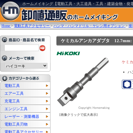
ホームメイキング【電動工具・大工道具・工具・建築金物・発
Home
>
電動工具アクセサリー
>
ハンマ・ハンマドリル・ケレン用オプション
>
接
ケミカルアンカアダプタ 12.7mm: 他
ケミ
ハ
電動工具
エアー工具
充電工具
エンジン工具
[画像クリックで拡大表示]
レーザー・測量機器
電動工具刃物
電動工具アクセサリー