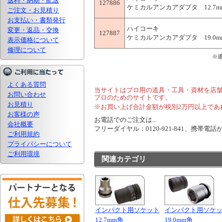
送料・納期・配送
127886
ケミカルアンカアダプタ 12.7mm 
ご注文・お見積り
お支払い・書類発行
ハイコーキ
変更・返品・交換
127887
ケミカルアンカアダプタ 19.0mm 
表示価格について
修理について
※
よくある質問
当サイトはプロ用の道具・工具・資材を店
お問い合わせ
プロのためのサイトです。
お見積り
※お買い上げ合計金額が税別2万円以上であ
お客様の声
お電話でのご注文は...
会社概要
フリーダイヤル：0120-921-841、携帯電話から
ご利用規約
プライバシーについて
ご利用環境
関連カテゴリ
インパクト用ソケット
インパクト用ソケ
12.7mm角
19.0mm角