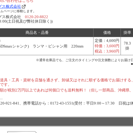
問い合わせはこちら
グス株式会社
ームページに移動します。
ングス株式会社
0120-20-8822
～18:00(土日祝及び弊社休日除く))
商品名・品番
価格
掛率
定価：
4,600円
キ
78.3
特価：
3,600円
SDSmaxシャンク) ランマ・ビシャン用 220mm
掛
税込：
3,960円
※通常在庫品でも、ご注文のタイミングや注文個数によりお届け
道具・工具・資材を店舗を通さず、卸値又はそれに順ずる価格でお届けする
です。
額が税別2万円以上であれば何個口でも送料無料！（但し一部商品、沖縄県
.
-921-841、携帯電話から：0172-43-1551(受付：平日9:00～17:30 日祝は