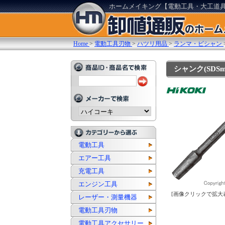
ホームメイキング【電動工具・大工道
Home
>
電動工具刃物
>
ハツリ用品
>
ランマ・ビシャン
シャンク(SDS
電動工具
エアー工具
充電工具
エンジン工具
[画像クリックで拡大
レーザー・測量機器
電動工具刃物
電動工具アクセサリー