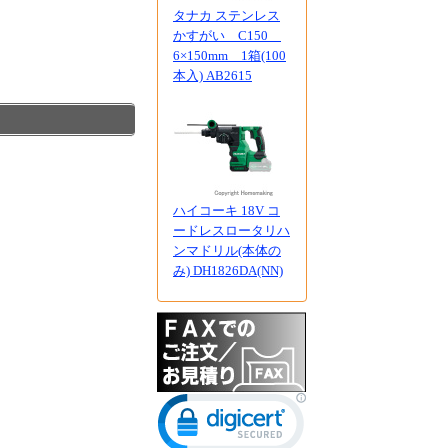
タナカ ステンレス
かすがい C150
6×150mm 1箱(100
本入) AB2615
ハイコーキ 18V コ
ードレスロータリハ
ンマドリル(本体の
み) DH1826DA(NN)