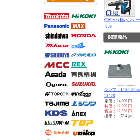
SDS-max軸ハンマ
リル
関連商品
ランマ 150×150mm
13478
定価：
14,300
円
特価：
11,200
円
税込：
12,320
円
掛率：
78.4
掛