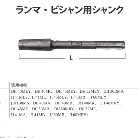
適用機種
DH 40MEY、DH 40MC、DH 45MEY、DH 52MEY、DH 36DMA、
H 41MB2、H 41ME、H 45MEY、H 45MR、H 60MEY、
m
(DH 38MS、DH 40MA、 DH 40MB、 DH 40MR、 DH 40MRY、
DH 45ME、DH 50MB、 DH 50MRY、 DH 52ME、
H 41MA、 H 41MB、 H 60MB、 H 60MRV)
す