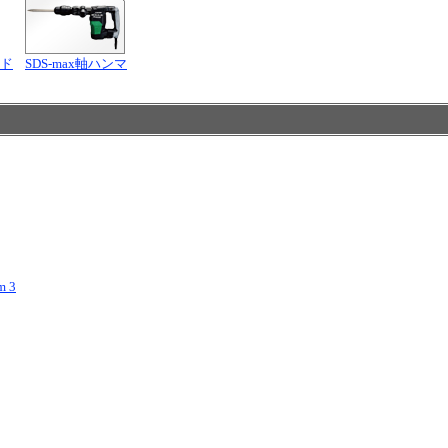
ード
SDS-max軸ハンマ
 3