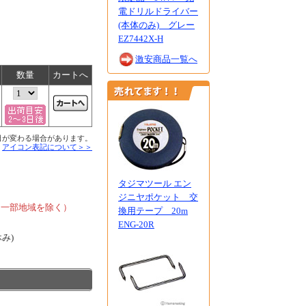
電ドリルドライバー
(本体のみ) グレー
EZ7442X-H
激安商品一覧へ
数量
カートへ
日が変わる場合があります。
■
アイコン表記について＞＞
タジマツール エン
、
ジニヤポケット 交
、一部地域を除く）
換用テープ 20m
ENG-20R
休み)