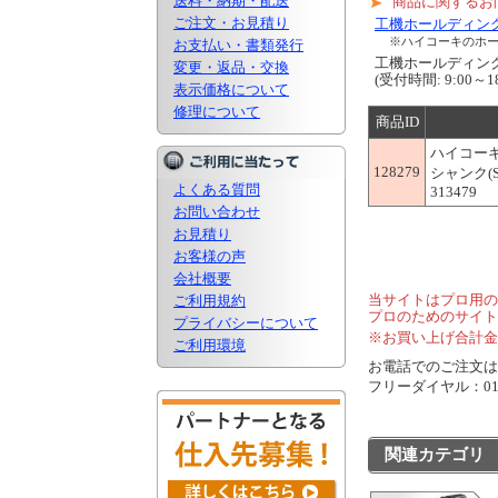
送料・納期・配送
商品に関するお
ご注文・お見積り
工機ホールディン
※ハイコーキのホ
お支払い・書類発行
工機ホールディ
変更・返品・交換
(受付時間: 9:00
表示価格について
修理について
商品ID
ハイコー
128279
シャンク(
よくある質問
313479
お問い合わせ
お見積り
お客様の声
会社概要
当サイトはプロ用の
ご利用規約
プロのためのサイト
プライバシーについて
※お買い上げ合計金
ご利用環境
お電話でのご注文は..
フリーダイヤル：0120
関連カテゴリ