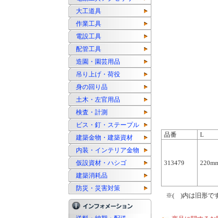
大工道具
作業工具
電設工具
配管工具
造園・園芸用品
吊り上げ・荷役
身の回り品
土木・左官用品
検査・計測
ビス・釘・ステープル
品番
L
建築金物・建築資材
内装・インテリア金物
仮設資材・ハシゴ
313479
220m
建築消耗品
防災・災害対策
※( )内は旧形で