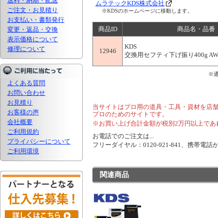
送料・納期・配送
ムラテックKDS株式会社
ご注文・お見積り
※KDSのホームページに移動します。
お支払い・書類発行
商品ID
商品名・品番
変更・返品・交換
表示価格について
KDS
修理について
12946
交換用セフティ下げ振り400g AW-1
※
よくある質問
お問い合わせ
お見積り
当サイトはプロ用の道具・工具・資材を店
お客様の声
プロのためのサイトです。
会社概要
※お買い上げ合計金額が税別2万円以上であ
ご利用規約
お電話でのご注文は...
プライバシーについて
フリーダイヤル：0120-921-841、携帯電話から
ご利用環境
関連商品