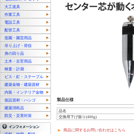
大工道具
作業工具
電設工具
配管工具
造園・園芸用品
吊り上げ・荷役
身の回り品
土木・左官用品
検査・計測
ビス・釘・ステープル
建築金物・建築資材
内装・インテリア金物
製品仕様
仮設資材・ハシゴ
建築消耗品
品名
防災・災害対策
交換用下げ振り(400g)
商品に関するお問い合わせはこちら