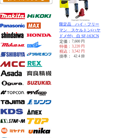
限定品 ハイ・フリー
マン スケルトン(ハヤ
ドメ付) 白 SF-163CN
定価：
7,600
円
特価：
3,220
円
税込：
3,542
円
掛率：
42.4
掛