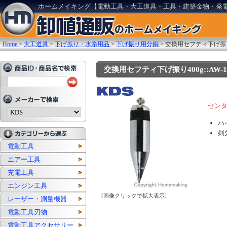
ホームメイキング【電動工具・大工道具・工具・建築金物・発
Home
>
大工道具
>
下げ振り・水糸用品
>
下げ振り用分銅
>
交換用セフティ下げ振り
交換用セフティ下げ振り400g::AW-16
セン
ハ
剣
電動工具
エアー工具
充電工具
エンジン工具
[画像クリックで拡大表示]
レーザー・測量機器
電動工具刃物
電動工具アクセサリー