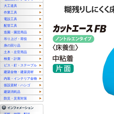
大工道具
作業工具
電設工具
配管工具
造園・園芸用品
吊り上げ・荷役
身の回り品
土木・左官用品
検査・計測
ビス・釘・ステープル
建築金物・建築資材
内装・インテリア金物
仮設資材・ハシゴ
建築消耗品
防災・災害対策