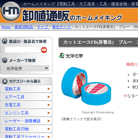
ホームメイキング【電動工具・大工道具・工具・建築金物・発
Home
>
建築消耗品
>
テープ
>
養生テープ
>
カットエースFB(床養生) ブルー 38mm
カットエースFB(床養生) ブルー 38m
糊残り
手
床
軟
電動工具
※
なる
エアー工具
充電工具
エンジン工具
[画像クリックで拡大表示]
レーザー・測量機器
電動工具刃物
電動工具アクセサリー