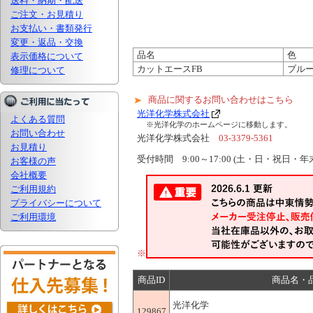
送料・納期・配送
ご注文・お見積り
お支払い・書類発行
変更・返品・交換
品名
色
表示価格について
カットエースFB
ブル
修理について
商品に関するお問い合わせはこちら
光洋化学株式会社
よくある質問
※光洋化学のホームページに移動します。
お問い合わせ
光洋化学株式会社
03-3379-5361
お見積り
受付時間 9:00～17:00 (土・日・祝日
お客様の声
会社概要
ご利用規約
プライバシーについて
ご利用環境
※
商品ID
商品名・
光洋化学
129867