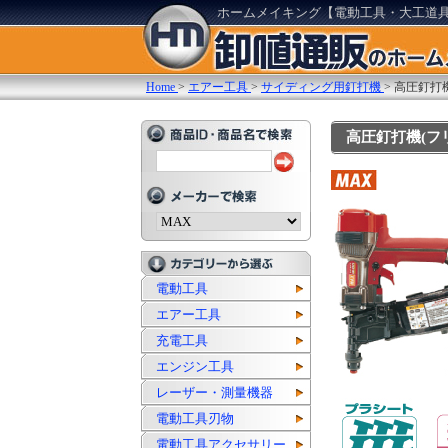
ホームメイキング【電動工具・大工道
Home
>
エアー工具
>
サイディング用釘打機
>
高圧釘打
高圧釘打機(フリ
電動工具
エアー工具
充電工具
エンジン工具
レーザー・測量機器
電動工具刃物
電動工具アクセサリー