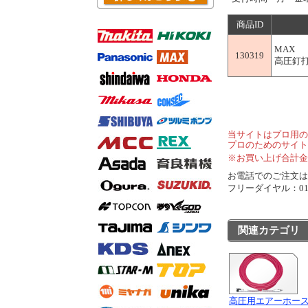
商品ID
MAX
130319
高圧釘打
当サイトはプロ用の
プロのためのサイト
※お買い上げ合計金
お電話でのご注文は..
フリーダイヤル：0120
関連カテゴリ
高圧用エアーホー