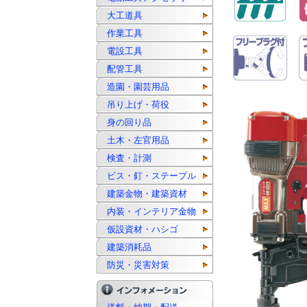
大工道具
作業工具
電設工具
配管工具
造園・園芸用品
吊り上げ・荷役
身の回り品
土木・左官用品
検査・計測
ビス・釘・ステープル
建築金物・建築資材
内装・インテリア金物
仮設資材・ハシゴ
建築消耗品
防災・災害対策