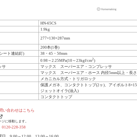
HN-65CS
1.9kg
277×130×287mm
200本(1巻)
シート連結釘)
38・45・50mm
2
0.98～2.25MPa(10～23kgf/cm
)
ッサ
マックス スーパーエア・コンプレッサ
マックス スーパーエア・ホース 内径5mm以上・長さ
メカニカル方式・トリガロック
保護メガネ、コンタクトトップ(2ヶ)、アイボルト8×1
ジェットオイラ(油入)
コンタクトトップ
問い合わせはこちら
ージに移動します。
社
0120-228-358
:00～12:00、13:00～16:00