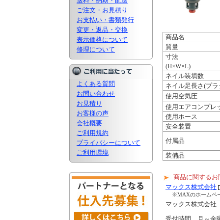
送料・納期・配送
ご注文・お見積り
お支払い・書類発行
変更・返品・交換
商品名
表示価格について
質量
修理について
寸法
(H×W×L)
ネイル装填数
よくある質問
ネイル足長さ(プラ
お問い合わせ
使用空気圧
お見積り
使用エアコンプレ
お客様の声
使用ホース
会社概要
安全装置
ご利用規約
付属品
プライバシーについて
ご利用環境
装備品
商品に関するお
マックス株式会社
※MAXのホームペ
マックス株式会
受付時間 月～金曜日 9