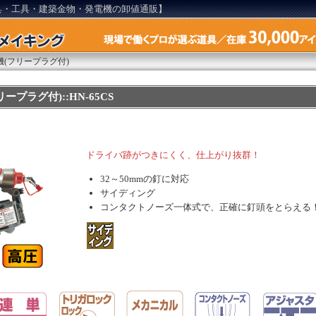
具・工具・建築金物・発電機の卸値通販】
機(フリープラグ付)
ープラグ付)::HN-65CS
ドライバ跡がつきにくく、仕上がり抜群！
32～50mmの釘に対応
サイディング
コンタクトノーズ一体式で、正確に釘頭をとらえる