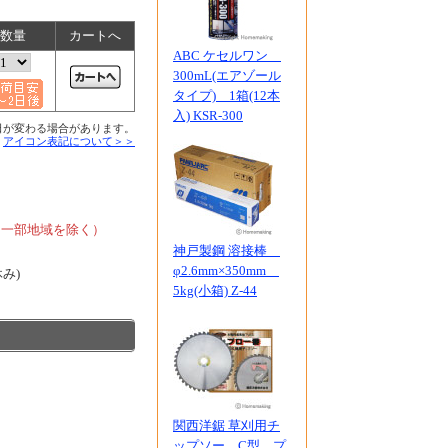
数量
カートへ
ABC ケセルワン
300mL(エアゾール
タイプ) 1箱(12本
入) KSR-300
日が変わる場合があります。
■
アイコン表記について＞＞
、
、一部地域を除く）
神戸製鋼 溶接棒
φ2.6mm×350mm
休み)
5kg(小箱) Z-44
関西洋鋸 草刈用チ
ップソー C型 プ