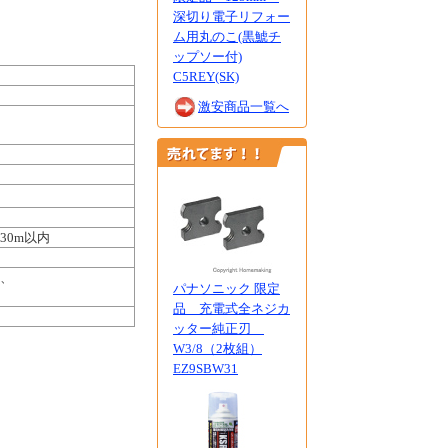
深切り電子リフォー
ム用丸のこ(黒鯱チ
ップソー付)
C5REY(SK)
激安商品一覧へ
30m以内
5、
パナソニック 限定
品 充電式全ネジカ
ッター純正刃
W3/8（2枚組）
EZ9SBW31