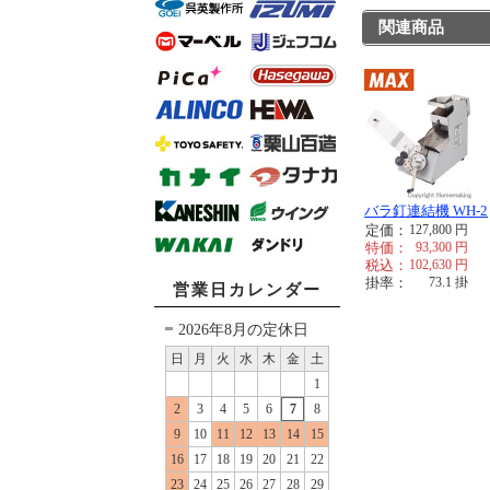
関連商品
バラ釘連結機 WH-2
定価：
127,800
円
特価：
93,300
円
税込：
102,630
円
掛率：
73.1
掛
営業日カレンダー
2026年8月の定休日
日
月
火
水
木
金
土
1
2
3
4
5
6
7
8
9
10
11
12
13
14
15
16
17
18
19
20
21
22
23
24
25
26
27
28
29