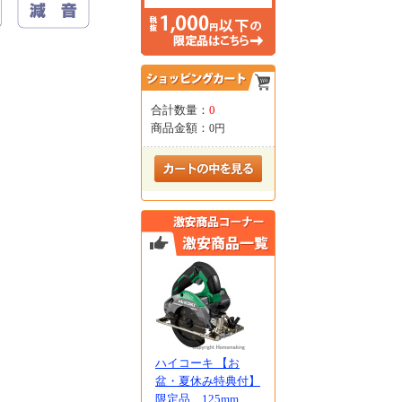
合計数量：
0
商品金額：
0円
ハイコーキ 【お
盆・夏休み特典付】
限定品 125mm