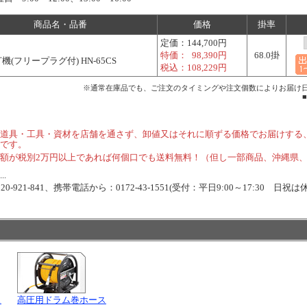
商品名・品番
価格
掛率
定価：
144,700円
特価：
98,390円
68.0掛
機(フリープラグ付) HN-65CS
税込：
108,229円
※通常在庫品でも、ご注文のタイミングや注文個数によりお届け
道具・工具・資材を店舗を通さず、卸値又はそれに順ずる価格でお届けする
です。
額が税別2万円以上であれば何個口でも送料無料！（但し一部商品、沖縄県
.
-921-841、携帯電話から：0172-43-1551(受付：平日9:00～17:30 日祝は
ス
高圧用ドラム巻ホース