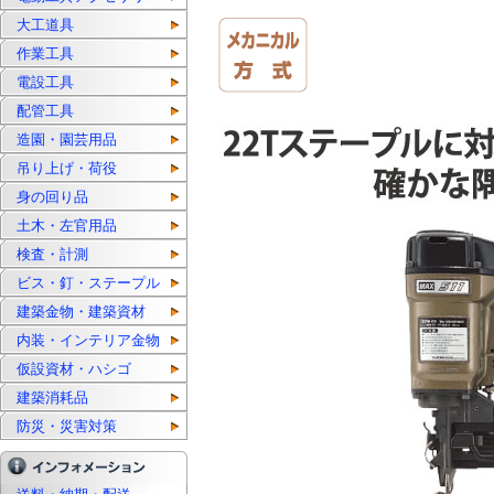
大工道具
作業工具
電設工具
配管工具
造園・園芸用品
吊り上げ・荷役
身の回り品
土木・左官用品
検査・計測
ビス・釘・ステープル
建築金物・建築資材
内装・インテリア金物
仮設資材・ハシゴ
建築消耗品
防災・災害対策