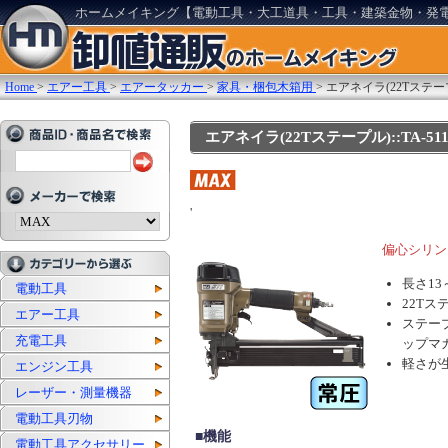
ホームメイキング【電動工具・大工道具・工具・建築金物・発
Home
>
エアー工具
>
エアータッカー
>
家具・梱包木箱用
>
エアネイラ(22Tステー
エアネイラ(22Tステープル)::TA-511/
'
偏心シリン
長さ13
電動工具
22Tス
エアー工具
ステー
充電工具
ップマ
軽さが
エンジン工具
レーザー・測量機器
電動工具刃物
■機能
電動工具アクセサリー