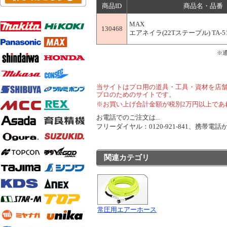
商品ID
商品名・品番
MAX
130468
エアネイラ(22Tステープル) TA-511
※
当サイトはプロ用の道具・工具・資材を店
プロのためのサイトです。
※お買い上げ合計金額が税別2万円以上であ
お電話でのご注文は...
フリーダイヤル：0120-921-841、携帯電話から
関連カテゴリ
常圧用エアーホース