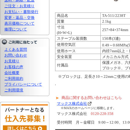
送料・納期・配送
ご注文・お見積り
お支払い・書類発行
商品名
TA-511/2238T
変更・返品・交換
質量
2.1kg
表示価格について
寸法
修理について
257×84×374mm
(H×W×L)
ステープル装填数
150本(3連)
使用空気圧
0.49～0.68MPa(
よくある質問
使用ホース
内径7mm以上・
お問い合わせ
安全装置
メカニカル方式
お見積り
保護メガネ、六角
付属品
お客様の声
ブロック※、ブロ
会社概要
※ブロックは、足長さ10～22mmご使用
ご利用規約
プライバシーについて
'
ご利用環境
商品に関するお問い合わせはこちら
マックス株式会社
※MAXのホームページに移動します。
マックス株式会社
0120-228-358
受付時間 月～金曜日 9:00～12:00、13:00