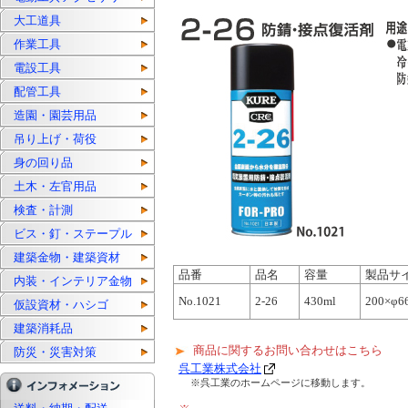
大工道具
作業工具
電設工具
配管工具
造園・園芸用品
吊り上げ・荷役
身の回り品
土木・左官用品
検査・計測
ビス・釘・ステープル
建築金物・建築資材
品番
品名
容量
製品サ
内装・インテリア金物
No.1021
2-26
430ml
200×φ6
仮設資材・ハシゴ
建築消耗品
商品に関するお問い合わせはこちら
防災・災害対策
呉工業株式会社
※呉工業のホームページに移動します。