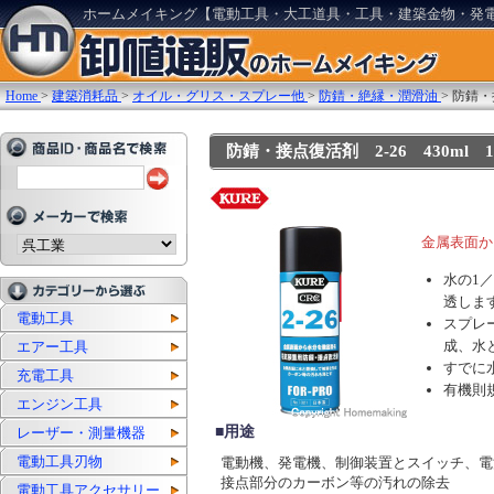
ホームメイキング【電動工具・大工道具・工具・建築金物・発
Home
>
建築消耗品
>
オイル・グリス・スプレー他
>
防錆・絶縁・潤滑油
>
防錆・接
防錆・接点復活剤 2-26 430ml 1本:
金属表面か
水の1
透しま
電動工具
スプレ
成、水
エアー工具
すでに
充電工具
有機則
エンジン工具
■用途
レーザー・測量機器
電動工具刃物
電動機、発電機、制御装置とスイッチ、電
接点部分のカーボン等の汚れの除去
電動工具アクセサリー