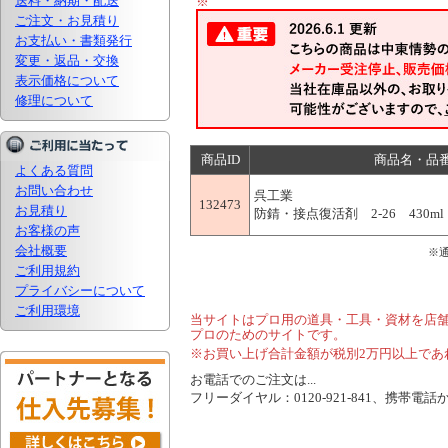
送料・納期・配送
※
ご注文・お見積り
お支払い・書類発行
変更・返品・交換
表示価格について
修理について
商品ID
商品名・品
よくある質問
お問い合わせ
呉工業
132473
お見積り
防錆・接点復活剤 2-26 430ml 1
お客様の声
会社概要
※
ご利用規約
プライバシーについて
ご利用環境
当サイトはプロ用の道具・工具・資材を店
プロのためのサイトです。
※お買い上げ合計金額が税別2万円以上であ
お電話でのご注文は...
フリーダイヤル：0120-921-841、携帯電話から