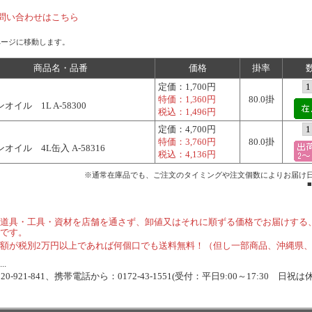
問い合わせはこちら
ページに移動します。
商品名・品番
価格
掛率
定価：
1,700円
特価：
1,360円
80.0掛
オイル 1L A-58300
税込：
1,496円
定価：
4,700円
特価：
3,760円
80.0掛
オイル 4L缶入 A-58316
税込：
4,136円
※通常在庫品でも、ご注文のタイミングや注文個数によりお届け
道具・工具・資材を店舗を通さず、卸値又はそれに順ずる価格でお届けする
です。
額が税別2万円以上であれば何個口でも送料無料！（但し一部商品、沖縄県
.
-921-841、携帯電話から：0172-43-1551(受付：平日9:00～17:30 日祝は