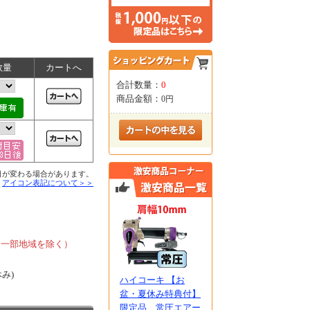
数量
カートへ
合計数量：
0
商品金額：
0円
日が変わる場合があります。
■
アイコン表記について＞＞
、
、一部地域を除く）
休み)
ハイコーキ 【お
盆・夏休み特典付】
限定品 常圧エアー