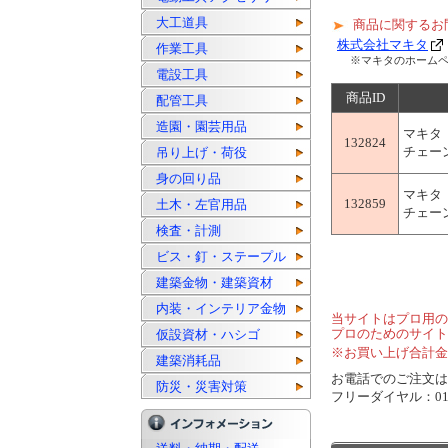
大工道具
商品に関するお
株式会社マキタ
作業工具
※マキタのホーム
電設工具
商品ID
配管工具
造園・園芸用品
マキタ
132824
チェーン
吊り上げ・荷役
身の回り品
マキタ
132859
土木・左官用品
チェーン
検査・計測
ビス・釘・ステープル
建築金物・建築資材
内装・インテリア金物
当サイトはプロ用の
プロのためのサイト
仮設資材・ハシゴ
※お買い上げ合計金
建築消耗品
お電話でのご注文は..
防災・災害対策
フリーダイヤル：0120