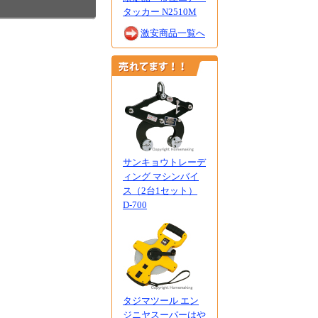
タッカー N2510M
激安商品一覧へ
サンキョウトレーデ
ィング マシンバイ
ス（2台1セット）
D-700
タジマツール エン
ジニヤスーパーはや