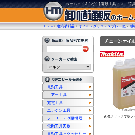
ホームメイキング【電動工具・大工道
Home
>
建築消耗品
>
オイル・グリス・スプレー他
>
機
チェーンオイル 1
電動工具
エアー工具
充電工具
エンジン工具
[画像クリックで拡大
レーザー・測量機器
電動工具刃物
電動工具アクセサリー