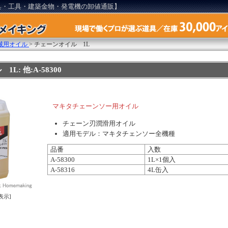
具・工具・建築金物・発電機の卸値通販】
械用オイル
>
チェーンオイル 1L
L: 他:A-58300
マキタチェーンソー用オイル
チェーン刃潤滑用オイル
適用モデル：マキタチェンソー全機種
品番
入数
A-58300
1L×1個入
A-58316
4L缶入
表示]