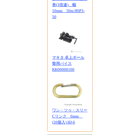
巻(3倍速) 幅
10mm 50m HSP3-
50
マキタ 卓上ボール
盤用バイス
KK00000100
ワン・ツゥ・スリー
Cリンク 6mm
(20個入) HJ-6