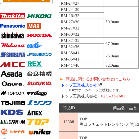
RM-24×27
RM-24×30
RM-26×32
RM-27×30
59.0mm
RM-27×32
RM-30×32
RM-32×35
67.0mm
RM-32×36
RM-35×41
75.0mm
RM-36×41
RM-41×46
82.0mm
商品に関するお問い合わせはこちら
トップ工業株式会社
※TOPのホームページに移動します。
トップ工業株式会社
0256-33-1681
商品ID
商品名・品番
TOP
13388
両口ラチェットレンチ(シノ付) RM-
TOP