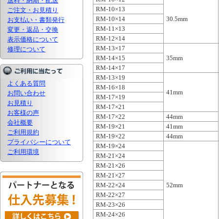
送料・納期・配送
RM-10×13
ご注文・お見積り
RM-10×14
30.5mm
お支払い・書類発行
RM-11×13
変更・返品・交換
RM-12×14
表示価格について
RM-13×17
修理について
RM-14×15
35mm
RM-14×17
RM-13×19
よくある質問
RM-16×18
41mm
お問い合わせ
RM-17×19
お見積り
RM-17×21
お客様の声
RM-17×22
44mm
会社概要
RM-19×21
41mm
ご利用規約
RM-19×22
44mm
プライバシーについて
RM-19×24
ご利用環境
RM-21×24
RM-21×26
RM-21×27
RM-22×24
52mm
RM-22×27
RM-23×26
RM-24×26