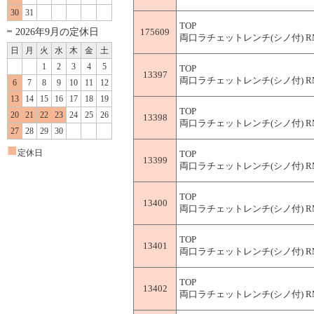
30
31
TOP
2026年9月の定休日
175609
両口ラチェットレンチ(シノ付) RM-
日
月
火
水
木
金
土
1
2
3
4
5
TOP
13397
両口ラチェットレンチ(シノ付) RM-
6
7
8
9
10
11
12
13
14
15
16
17
18
19
TOP
20
21
22
23
24
25
26
13398
両口ラチェットレンチ(シノ付) RM-
27
28
29
30
■
定休日
TOP
13399
両口ラチェットレンチ(シノ付) RM-
TOP
13400
両口ラチェットレンチ(シノ付) RM-
TOP
13401
両口ラチェットレンチ(シノ付) RM-
TOP
13402
両口ラチェットレンチ(シノ付) RM-