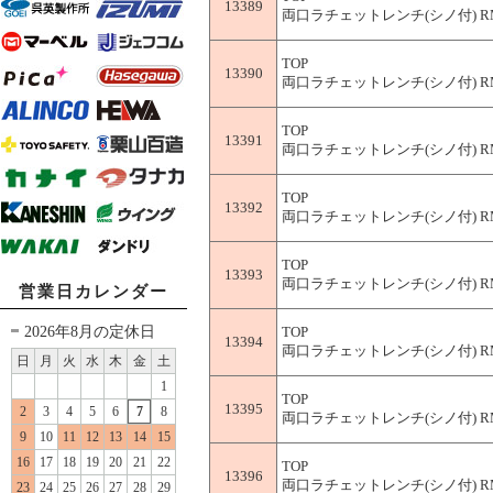
13389
両口ラチェットレンチ(シノ付) RM-
TOP
13390
両口ラチェットレンチ(シノ付) RM-
TOP
13391
両口ラチェットレンチ(シノ付) RM-
TOP
13392
両口ラチェットレンチ(シノ付) RM-
TOP
13393
両口ラチェットレンチ(シノ付) RM-
営業日カレンダー
2026年8月の定休日
TOP
13394
両口ラチェットレンチ(シノ付) RM-
日
月
火
水
木
金
土
1
TOP
13395
2
3
4
5
6
7
8
両口ラチェットレンチ(シノ付) RM-
9
10
11
12
13
14
15
16
17
18
19
20
21
22
TOP
13396
両口ラチェットレンチ(シノ付) RM-
23
24
25
26
27
28
29