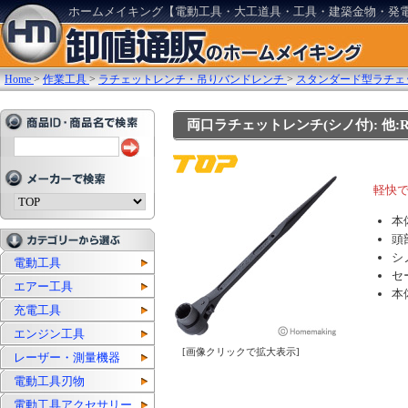
ホームメイキング【電動工具・大工道具・工具・建築金物・発
Home
>
作業工具
>
ラチェットレンチ・吊りバンドレンチ
>
スタンダード型ラチェ
両口ラチェットレンチ(シノ付): 他:RM
軽快で
本
頭
シ
電動工具
セ
エアー工具
本
充電工具
エンジン工具
[画像クリックで拡大表示]
レーザー・測量機器
電動工具刃物
電動工具アクセサリー