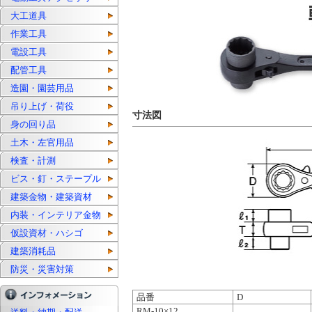
大工道具
作業工具
電設工具
配管工具
造園・園芸用品
吊り上げ・荷役
寸法図
身の回り品
土木・左官用品
検査・計測
ビス・釘・ステープル
建築金物・建築資材
内装・インテリア金物
仮設資材・ハシゴ
建築消耗品
防災・災害対策
品番
D
RM-10×12