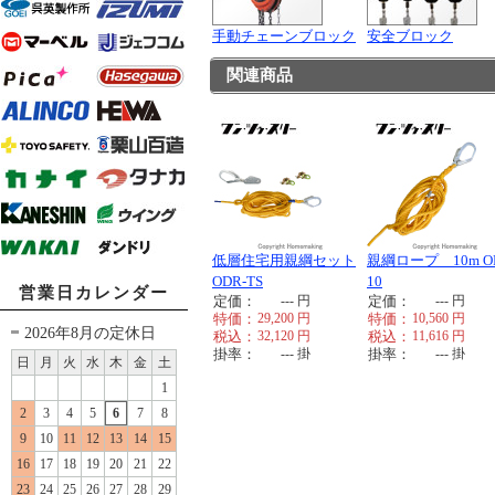
手動チェーンブロック
安全ブロック
関連商品
低層住宅用親綱セット
親綱ロープ 10m O
ODR-TS
10
営業日カレンダー
定価：
---
円
定価：
---
円
特価：
29,200
円
特価：
10,560
円
2026年8月の定休日
税込：
32,120
円
税込：
11,616
円
掛率：
---
掛
掛率：
---
掛
日
月
火
水
木
金
土
1
2
3
4
5
6
7
8
9
10
11
12
13
14
15
16
17
18
19
20
21
22
23
24
25
26
27
28
29