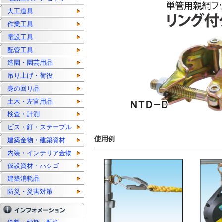
大工道具
作業工具
電設工具
配管工具
造園・園芸用品
吊り上げ・荷役
身の回り品
土木・左官用品
検査・計測
ビス・釘・ステープル
使用例
建築金物・建築資材
内装・インテリア金物
仮設資材・ハシゴ
建築消耗品
防災・災害対策