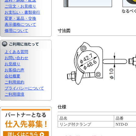
送料・納期・配送
ご注文・お見積り
お支払い・書類発行
変更・返品・交換
表示価格について
修理について
寸法図
よくある質問
お問い合わせ
お見積り
お客様の声
会社概要
ご利用規約
プライバシーについて
ご利用環境
仕様
品名
品番
リング付クランプ
NTD-D