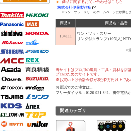
商品に関するお問い合わせはこちら
株式会社伊藤製作所
※ワン・ツゥ・スリーのホームページに移動し
商品ID
商品名・品番
ワン・ツゥ・スリー
134111
リング付クランプ (10個入) NTD
※
当サイトはプロ用の道具・工具・資材を店
プロのためのサイトです。
※お買い上げ合計金額が税別2万円以上であ
お電話でのご注文は...
フリーダイヤル：0120-921-841、携帯電話から
関連カテゴリ