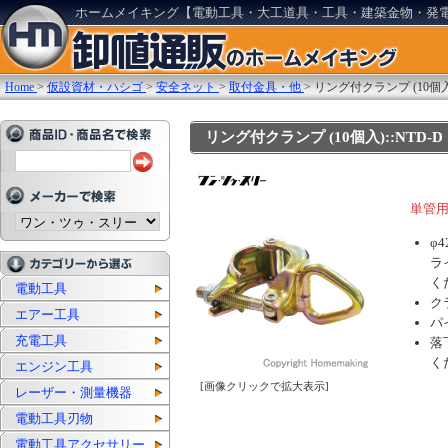
ホームメイキング【電動工具・大工道具・工具・建築金物・発
Home
>
仮設資材・ハシゴ
>
安全ネット
>
取付金具・他
>
リング付クランプ (10個入
リング付クランプ (10個入)::NTD-D
単管
φ
ラ
く
電動工具
ク
エアー工具
パ
充電工具
落
く
エンジン工具
[画像クリックで拡大表示]
レーザー・測量機器
電動工具刃物
電動工具アクセサリー