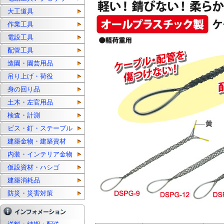
大工道具
作業工具
電設工具
配管工具
造園・園芸用品
吊り上げ・荷役
身の回り品
土木・左官用品
検査・計測
ビス・釘・ステープル
建築金物・建築資材
内装・インテリア金物
仮設資材・ハシゴ
建築消耗品
防災・災害対策