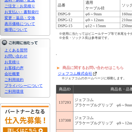
送料・納期・配送
適用
品番
ソッ
ご注文・お見積り
ケーブル径
お支払い・書類発行
DSPG-9
φ6～9mm
160m
変更・返品・交換
DSPG-12
φ9～12mm
210m
表示価格について
DSPG-15
φ12～15mm
250m
修理について
※使用に当たってはビニールテープ等で末尾を十
※全長・ソックス長は参考値です。
よくある質問
'
お問い合わせ
お見積り
商品に関するお問い合わせはこちら
お客様の声
ジェフコム株式会社
会社概要
※ジェフコムのホームページに移動します。
ご利用規約
プライバシーについて
商品ID
商品名・品
ご利用環境
ジェフコム
137293
プラケーブルグリップ φ6～9mm用
ジェフコム
137308
プラケーブルグリップ φ9～12mm用