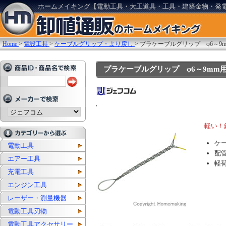
ホームメイキング【電動工具・大工道具・工具・建築金物・発
Home
>
電設工具
>
ケーブルグリップ・より戻し
>
プラケーブルグリップ φ6～9
プラケーブルグリップ φ6～9mm用: 
'
軽い！
ケ
電動工具
配
エアー工具
軽
充電工具
エンジン工具
レーザー・測量機器
電動工具刃物
電動工具アクセサリー