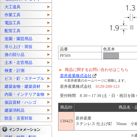
大工道具
作業工具
電設工具
配管工具
造園・園芸用品
吊り上げ・荷役
品番
色見本
身の回り品
PF50S
土木・左官用品
商品に関するお問い合わせはこちら
検査・計測
若井産業株式会社
ビス・釘・ステープル
※若井産業のホームページに移動します。
建築金物・建築資材
若井産業株式会社
0120-208-123
内装・インテリア金物
受付時間 8:30～17:30 (土・日・祝日を除
仮設資材・ハシゴ
商品ID
商品名・
建築消耗品
防災・災害対策
若井産業
139423
ステンレス 仕上げ釘 50mm 小箱(2
※