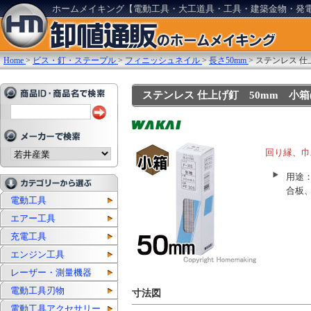
ホームメイキング【電動工具・大工道具・工具・建築金物・発
Home
>
ビス・釘・ステープル
>
フィニッシュネイル
>
長さ50mm
>
ステンレス 仕上
ステンレス 仕上げ釘 50mm 小箱(2,
回り縁、巾
用途
合板
電動工具
エアー工具
充電工具
エンジン工具
レーザー・測量機器
電動工具刃物
寸法図
電動工具アクセサリー