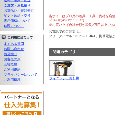
送料・納期・配送
ご注文・お見積り
お支払い・書類発行
変更・返品・交換
当サイトはプロ用の道具・工具・資材を店
プロのためのサイトです。
表示価格について
※お買い上げ合計金額が税別2万円以上であ
修理について
お電話でのご注文は...
フリーダイヤル：0120-921-841、携帯電話から
よくある質問
お問い合わせ
関連カテゴリ
お見積り
お客様の声
会社概要
ご利用規約
プライバシーについて
フィニッシュ釘打機
ご利用環境