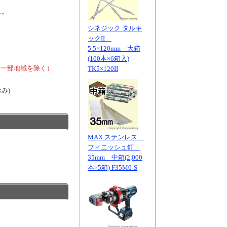
ん。
シネジック タルキ
ックII
5.5×120mm 大箱
、
(100本×6箱入)
、一部地域を除く）
TK5×120II
休み)
MAX ステンレス
フィニッシュ釘
35mm 中箱(2,000
本×5箱) F35M0-S