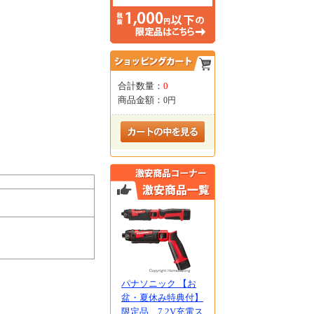
合計数量：
0
商品金額：
0円
パナソニック 【お
盆・夏休み特典付】
限定品 7.2V充電ス