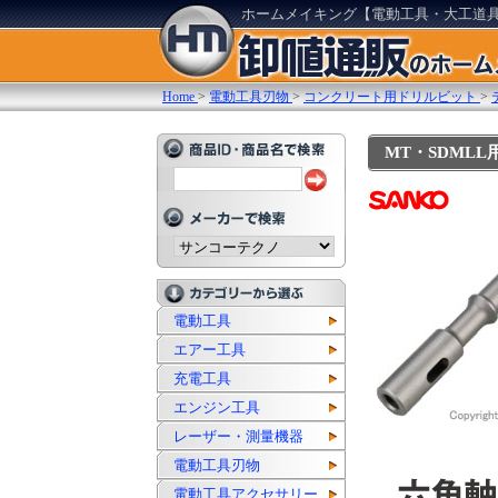
ホームメイキング【電動工具・大工道
Home
>
電動工具刃物
>
コンクリート用ドリルビット
>
MT・SDMLL
電動工具
エアー工具
充電工具
エンジン工具
レーザー・測量機器
電動工具刃物
電動工具アクセサリー