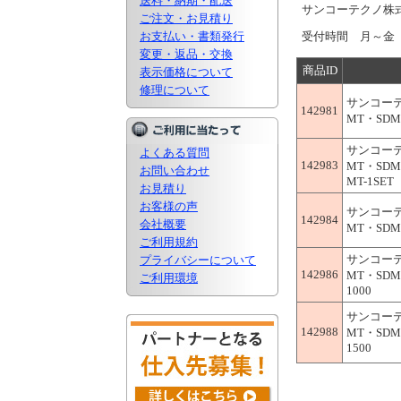
送料・納期・配送
サンコーテクノ
ご注文・お見積り
お支払い・書類発行
受付時間 月～金 9
変更・返品・交換
商品ID
表示価格について
修理について
サンコー
142981
MT・SDM
サンコー
よくある質問
142983
MT・SD
お問い合わせ
MT-1SET
お見積り
お客様の声
サンコー
142984
会社概要
MT・SDM
ご利用規約
サンコー
プライバシーについて
142986
MT・SDM
ご利用環境
1000
サンコー
142988
MT・SDM
1500