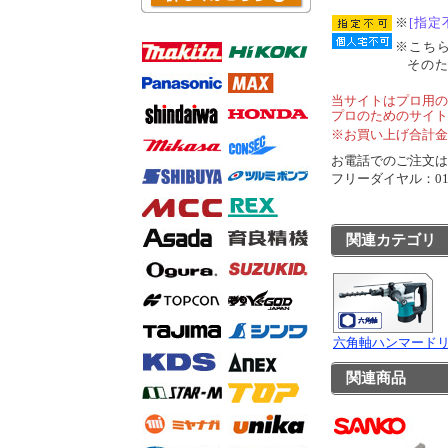
※
[指定
※こち
その
当サイトはプロ用の
プロのためのサイト
※お買い上げ合計金
お電話でのご注文は..
フリーダイヤル：0120
関連カテゴリ
六角軸ハンマード
関連商品