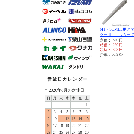
MT・SDMLL用ア
ター用 コッター C
定価：
520
円
特価：
280
円
税込：
308
円
掛率：
53.9
掛
営業日カレンダー
2026年8月の定休日
日
月
火
水
木
金
土
1
2
3
4
5
6
7
8
9
10
11
12
13
14
15
16
17
18
19
20
21
22
23
24
25
26
27
28
29