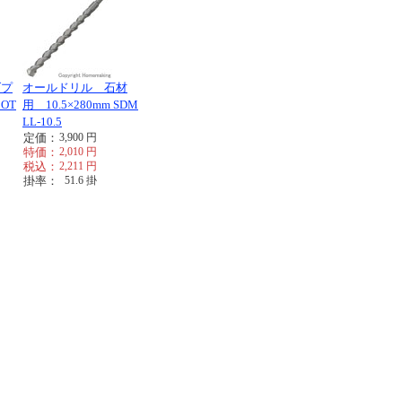
ダプ
オールドリル 石材
OT
用 10.5×280mm SDM
LL-10.5
定価：
3,900
円
特価：
2,010
円
税込：
2,211
円
掛率：
51.6
掛