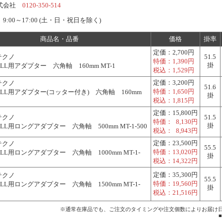
株式会社
0120-350-514
:00～17:00 (土・日・祝日を除く)
商品名・品番
価格
掛率
定価：
2,700円
テクノ
51.5
特価：
1,390円
掛
LL用アダプター 六角軸 160mm MT-1
税込：
1,529円
定価：
3,200円
テクノ
51.6
特価：
1,650円
MLL用アダプター(コッター付き) 六角軸 160mm
掛
税込：
1,815円
定価：
15,800円
テクノ
51.5
特価：
8,130円
掛
LL用ロングアダプター 六角軸 500mm MT-1-500
税込：
8,943円
定価：
23,500円
テクノ
55.5
特価：
13,020円
LL用ロングアダプター 六角軸 1000mm MT-1-
掛
税込：
14,322円
定価：
35,300円
テクノ
55.5
特価：
19,560円
LL用ロングアダプター 六角軸 1500mm MT-1-
掛
税込：
21,516円
※通常在庫品でも、ご注文のタイミングや注文個数によりお届け