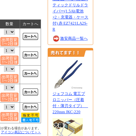
ティックドリルドラ
イバー(1.5Ah電池
×2・充電器・ケース
付) 赤 EZ7421LA2S-
数量
カートへ
R
激安商品一覧へ
ジェフコム 電工プ
ロニッパー（圧着
付・薄刃タイプ）
220mm JKC-220
日が変わる場合があります。
■
アイコン表記について＞＞