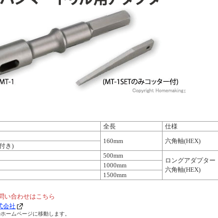
全長
仕様
160mm
六角軸(HEX)
ー付き)
500mm
ロングアダプター
1000mm
六角軸(HEX)
1500mm
問い合わせはこちら
式会社
のホームページに移動します。