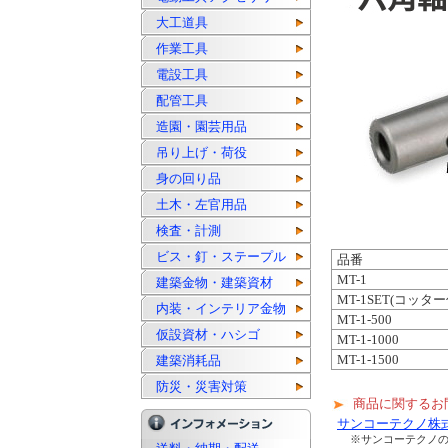
大工道具
作業工具
電設工具
配管工具
造園・園芸用品
吊り上げ・荷役
身の回り品
土木・左官用品
検査・計測
ビス・釘・ステープル
品番
MT-1
建築金物・建築資材
MT-1SET(コッタ
内装・インテリア金物
MT-1-500
仮設資材・ハシゴ
MT-1-1000
MT-1-1500
建築消耗品
防災・災害対策
商品に関するお
サンコーテクノ株
※サンコーテクノ