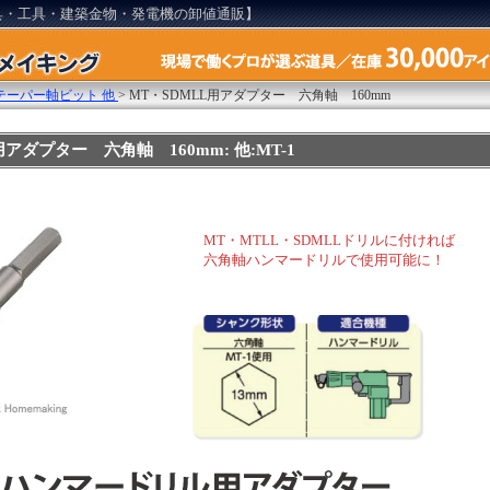
具・工具・建築金物・発電機の卸値通販】
テーパー軸ビット 他
>
MT・SDMLL用アダプター 六角軸 160mm
用アダプター 六角軸 160mm: 他:MT-1
MT・MTLL・SDMLLドリルに付ければ
六角軸ハンマードリルで使用可能に！