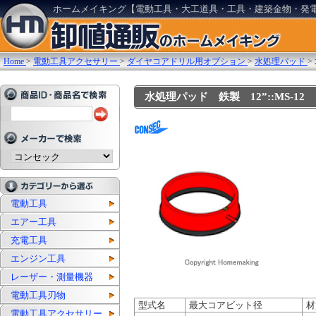
ホームメイキング【電動工具・大工道具・工具・建築金物・発
Home
>
電動工具アクセサリー
>
ダイヤコアドリル用オプション
>
水処理パッド
>
水処理パッド 鉄製 12”::MS-12
電動工具
エアー工具
充電工具
エンジン工具
レーザー・測量機器
電動工具刃物
型式名
最大コアビット径
材
電動工具アクセサリー