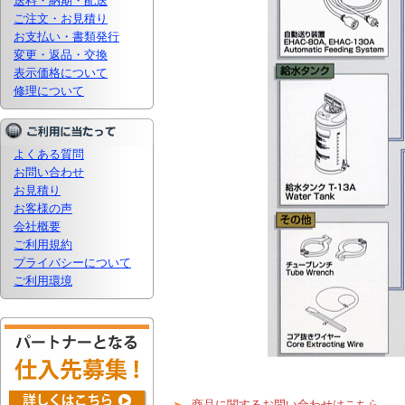
送料・納期・配送
ご注文・お見積り
お支払い・書類発行
変更・返品・交換
表示価格について
修理について
よくある質問
お問い合わせ
お見積り
お客様の声
会社概要
ご利用規約
プライバシーについて
ご利用環境
商品に関するお問い合わせはこちら