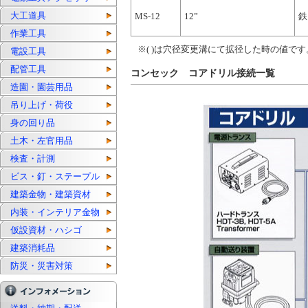
大工道具
MS-12
12”
鉄
作業工具
※( )は穴径変更溝にて拡径した時の値です
電設工具
配管工具
コンセック コアドリル接続一覧
造園・園芸用品
吊り上げ・荷役
身の回り品
土木・左官用品
検査・計測
ビス・釘・ステープル
建築金物・建築資材
内装・インテリア金物
仮設資材・ハシゴ
建築消耗品
防災・災害対策