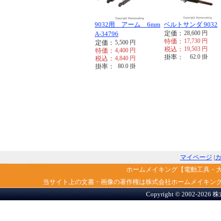
9032用 アーム 6mm
ベルトサンダ 9032
定価：
28,600
円
A-34796
特価：
17,730
円
定価：
5,500
円
税込：
19,503
円
特価：
4,400
円
掛率：
62.0
掛
税込：
4,840
円
掛率：
80.0
掛
マイページ
|
ホームメイキング【電動工具・
当サイト上の文書・画像の著作権は株式会社ホームメイキン
Copyright © 2002-2