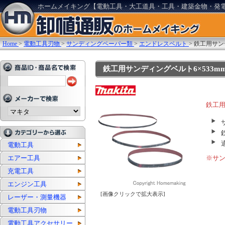
ホームメイキング【電動工具・大工道具・工具・建築金物・発
Home
>
電動工具刃物
>
サンディングペーパー類
>
エンドレスベルト
>
鉄工用サンデ
鉄工用サンディングベルト6×533mm(1
鉄工
電動工具
エアー工具
※サ
充電工具
エンジン工具
[画像クリックで拡大表示]
レーザー・測量機器
電動工具刃物
電動工具アクセサリー