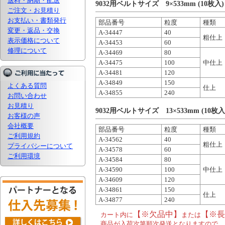
送料・納期・配送
9032用ベルトサイズ 9×533mm (10枚入)
ご注文・お見積り
お支払い・書類発行
部品番号
粒度
種類
変更・返品・交換
A-34447
40
粗仕上
表示価格について
A-34453
60
修理について
A-34469
80
A-34475
100
中仕上
A-34481
120
A-34849
150
よくある質問
仕上
A-34855
240
お問い合わせ
お見積り
9032用ベルトサイズ 13×533mm (10枚入
お客様の声
会社概要
部品番号
粒度
種類
ご利用規約
A-34562
40
粗仕上
プライバシーについて
A-34578
60
ご利用環境
A-34584
80
A-34590
100
中仕上
A-34609
120
A-34861
150
仕上
A-34877
240
【※欠品中】
【※長
カート内に
または
商品が入荷次第順次発送となりますので、