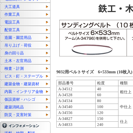
大工道具
作業工具
電設工具
配管工具
造園・園芸用品
吊り上げ・荷役
身の回り品
土木・左官用品
検査・計測
9032用ベルトサイズ 6×533mm (10枚入)
ビス・釘・ステープル
部品番号
粒度
種類
建築金物・建築資材
A-34512
40
内装・インテリア金物
粗仕上
A-34528
60
仮設資材・ハシゴ
A-34534
80
A-34540
100
中仕上
建築消耗品
A-34556
120
防災・災害対策
A-34827
150
仕上
A-34833
240