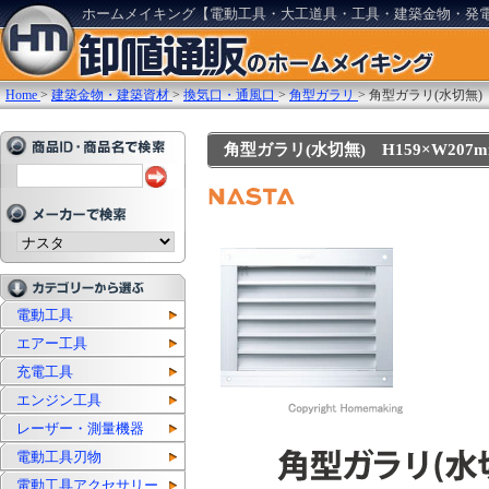
ホームメイキング【電動工具・大工道具・工具・建築金物・発
Home
>
建築金物・建築資材
>
換気口・通風口
>
角型ガラリ
>
角型ガラリ(水切無) H
角型ガラリ(水切無) H159×W207mm: 
電動工具
エアー工具
充電工具
エンジン工具
レーザー・測量機器
電動工具刃物
電動工具アクセサリー