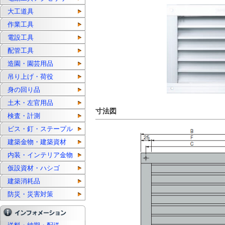
大工道具
作業工具
電設工具
配管工具
造園・園芸用品
吊り上げ・荷役
身の回り品
土木・左官用品
寸法図
検査・計測
ビス・釘・ステープル
建築金物・建築資材
内装・インテリア金物
仮設資材・ハシゴ
建築消耗品
防災・災害対策