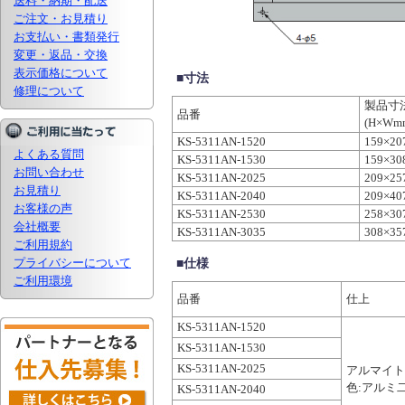
送料・納期・配送
ご注文・お見積り
お支払い・書類発行
変更・返品・交換
表示価格について
■寸法
修理について
製品寸
品番
(H×Wm
KS-5311AN-1520
159×20
よくある質問
KS-5311AN-1530
159×30
お問い合わせ
KS-5311AN-2025
209×25
お見積り
KS-5311AN-2040
209×40
お客様の声
KS-5311AN-2530
258×30
会社概要
KS-5311AN-3035
308×35
ご利用規約
プライバシーについて
■仕様
ご利用環境
品番
仕上
KS-5311AN-1520
KS-5311AN-1530
KS-5311AN-2025
アルマイト
色:アルミ
KS-5311AN-2040