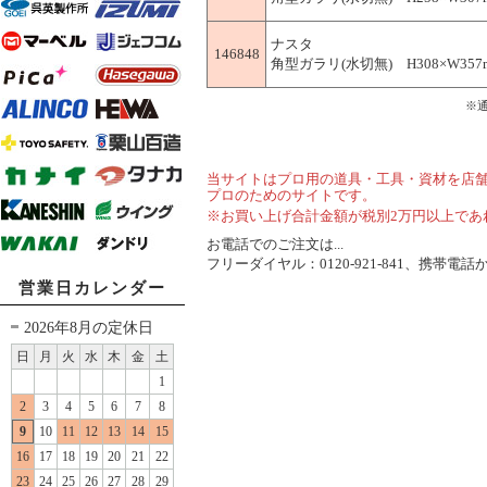
ナスタ
146848
角型ガラリ(水切無) H308×W357mm 
※
当サイトはプロ用の道具・工具・資材を店
プロのためのサイトです。
※お買い上げ合計金額が税別2万円以上であ
お電話でのご注文は...
フリーダイヤル：0120-921-841、携帯電話から
営業日カレンダー
2026年8月の定休日
日
月
火
水
木
金
土
1
2
3
4
5
6
7
8
9
10
11
12
13
14
15
16
17
18
19
20
21
22
23
24
25
26
27
28
29