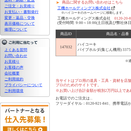
送料・納期・配送
商品に関するお問い合わせはこちら
ご注文・お見積り
工機ホールディングス株式会社
お支払い・書類発行
※ハイコーキのホームページに移動します。
変更・返品・交換
工機ホールディングス株式会社
0120-20-
(受付時間: 9:00～18:00(土日祝及び弊社休日
表示価格について
修理について
商品ID
商品名・品番
ハイコーキ
147032
パイプホルダ(集じん機用) 3375
よくある質問
お問い合わせ
※
お見積り
お客様の声
会社概要
ご利用規約
当サイトはプロ用の道具・工具・資材を店
プライバシーについて
プロのためのサイトです。
※お買い上げ合計金額が税別2万円以上であ
ご利用環境
お電話でのご注文は...
フリーダイヤル：0120-921-841、携帯電話から