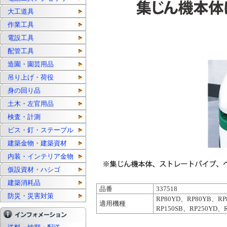
大工道具
作業工具
電設工具
配管工具
造園・園芸用品
吊り上げ・荷役
身の回り品
土木・左官用品
検査・計測
ビス・釘・ステープル
建築金物・建築資材
内装・インテリア金物
仮設資材・ハシゴ
建築消耗品
品番
337518
防災・災害対策
RP80YD、RP80YB、RP
適用機種
RP150SB、RP250YD、R