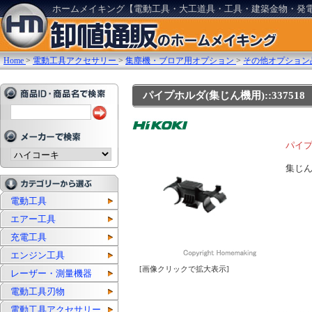
ホームメイキング【電動工具・大工道具・工具・建築金物・発
Home
>
電動工具アクセサリー
>
集塵機・ブロア用オプション
>
その他オプション
パイプホルダ(集じん機用)::337518
パイプ
集じ
電動工具
エアー工具
充電工具
エンジン工具
[画像クリックで拡大表示]
レーザー・測量機器
電動工具刃物
電動工具アクセサリー