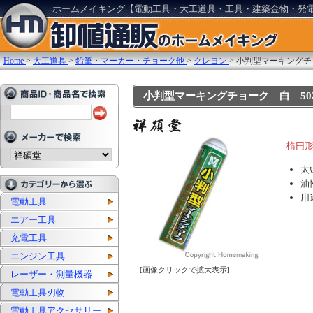
ホームメイキング【電動工具・大工道具・工具・建築金物・発
Home
>
大工道具
>
鉛筆・マーカー・チョーク他
>
クレヨン
>
小判型マーキングチ
小判型マーキングチョーク 白 50本入:
楕円
太
油
用
電動工具
エアー工具
充電工具
エンジン工具
[画像クリックで拡大表示]
レーザー・測量機器
電動工具刃物
電動工具アクセサリー