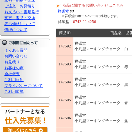
送料・納期・配送
商品に関するお問い合わせはこちら
ご注文・お見積り
祥碩堂
お支払い・書類発行
※祥碩堂のホームページに移動します。
変更・返品・交換
祥碩堂
0742-22-4256
表示価格について
修理について
商品ID
商品名・品
祥碩堂
147592
小判型マーキングチョーク 白 50本
よくある質問
お問い合わせ
祥碩堂
お見積り
147593
小判型マーキングチョーク 赤 50本
お客様の声
会社概要
祥碩堂
ご利用規約
147594
小判型マーキングチョーク 黒 50本
プライバシーについて
ご利用環境
祥碩堂
147595
小判型マーキングチョーク 青 50本
祥碩堂
147596
小判型マーキングチョーク 藍 50本