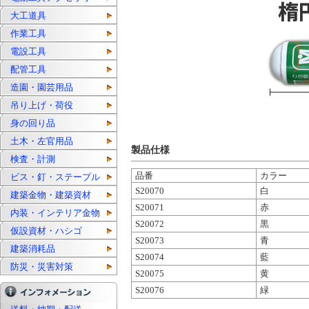
大工道具
作業工具
電設工具
配管工具
造園・園芸用品
吊り上げ・荷役
身の回り品
土木・左官用品
製品仕様
検査・計測
品番
カラー
ビス・釘・ステープル
S20070
白
建築金物・建築資材
S20071
赤
内装・インテリア金物
S20072
黒
仮設資材・ハシゴ
S20073
青
建築消耗品
S20074
藍
防災・災害対策
S20075
黄
S20076
緑