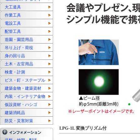
大工道具
作業工具
電設工具
配管工具
造園・園芸用品
吊り上げ・荷役
身の回り品
土木・左官用品
検査・計測
ビス・釘・ステープル
建築金物・建築資材
内装・インテリア金物
仮設資材・ハシゴ
建築消耗品
防災・災害対策
LPG-1L 変換プリズム付