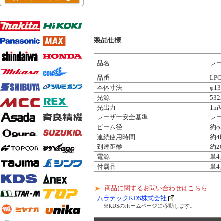
製品仕様
品名
レ
品番
LPG
本体寸法
φ13
光源
53
光出力
1m
レーザー安全基準
レー
ビーム径
約φ
連続使用時間
約4
到達距離
約2
電源
単
付属品
単4
商品に関するお問い合わせはこちら
ムラテックKDS株式会社
※KDSのホームページに移動します。