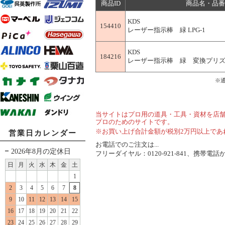
商品ID
商品名・品番
KDS
154410
レーザー指示棒 緑 LPG-1
KDS
184216
レーザー指示棒 緑 変換プリズム付
※
当サイトはプロ用の道具・工具・資材を店
プロのためのサイトです。
※お買い上げ合計金額が税別2万円以上であ
営業日カレンダー
お電話でのご注文は...
2026年8月の定休日
フリーダイヤル：0120-921-841、携帯電話から
日
月
火
水
木
金
土
1
2
3
4
5
6
7
8
9
10
11
12
13
14
15
16
17
18
19
20
21
22
23
24
25
26
27
28
29