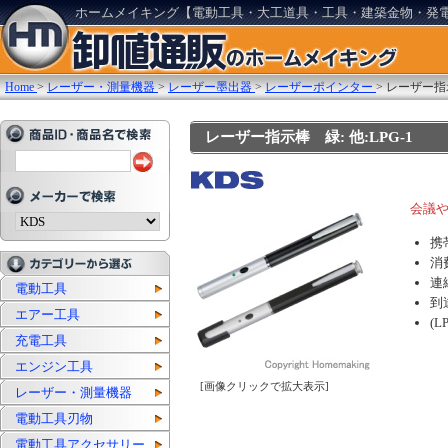
ホームメイキング【電動工具・大工道具・工具・建築金物・発
Home
>
レーザー・測量機器
>
レーザー墨出器
>
レーザーポインター
>
レーザー指
レーザー指示棒 緑: 他:LPG-1
会議
携
消
連
電動工具
到
エアー工具
(
充電工具
エンジン工具
[画像クリックで拡大表示]
レーザー・測量機器
電動工具刃物
電動工具アクセサリー