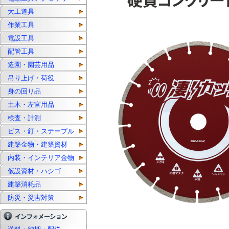
大工道具
作業工具
電設工具
配管工具
造園・園芸用品
吊り上げ・荷役
身の回り品
土木・左官用品
検査・計測
ビス・釘・ステープル
建築金物・建築資材
内装・インテリア金物
仮設資材・ハシゴ
建築消耗品
防災・災害対策