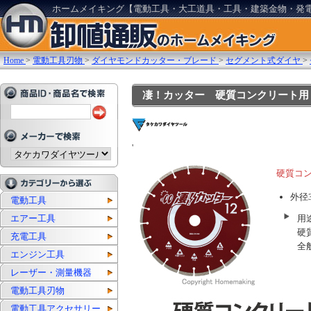
ホームメイキング【電動工具・大工道具・工具・建築金物・発
Home
>
電動工具刃物
>
ダイヤモンドカッター・ブレード
>
セグメント式ダイヤ
>
凄！カッター 硬質コンクリート用 305×
'
硬質コ
外径3
電動工具
エアー工具
用
硬
充電工具
全
エンジン工具
レーザー・測量機器
電動工具刃物
電動工具アクセサリー