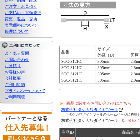
送料・納期・配送
ご注文・お見積り
お支払い・書類発行
変更・返品・交換
表示価格について
修理について
サイズ
品番
よくある質問
外径（D）
刃厚
お問い合わせ
SGC-S12HC
305mm
2.8m
お見積り
SGC-S12HC
305mm
2.8m
お客様の声
SGC-S12HC
305mm
2.8m
会社概要
SGC-S12HC
305mm
2.8m
ご利用規約
'
プライバシーについて
ご利用環境
商品に関するお問い合わせはこちら
株式会社タケカワダイヤツール
※タケカワダイヤツールのホームページに移動
株式会社タケカワダイヤツール
0598-63-
商品ID
商品名・