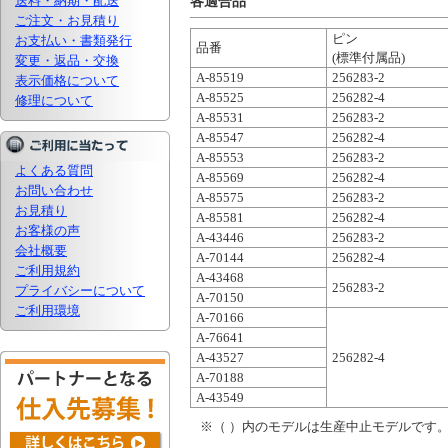
送料・納期・配送
各適合品
ご注文・お見積り
ピン
お支払い・書類発行
品番
(標準付属品)
変更・返品・交換
A-85519
256283-2
表示価格について
A-85525
256282-4
修理について
A-85531
256283-2
A-85547
256282-4
A-85553
256283-2
よくある質問
A-85569
256282-4
お問い合わせ
A-85575
256283-2
お見積り
A-85581
256282-4
お客様の声
A-43446
256283-2
会社概要
A-70144
256282-4
ご利用規約
A-43468
256283-2
プライバシーについて
A-70150
ご利用環境
A-70166
A-76641
A-43527
256282-4
A-70188
A-43549
※（ ）内のモデルは生産中止モデルです