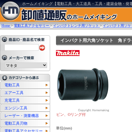
ホームメイキング【電動工具・大工道具・工具・建築金物・発
Home
>
電動工具アクセサリー
>
インパクトレンチ用ソケット
>
インパクト用ソケッ
インパクト用六角ソケット 角ドライブ(sq)
電動工具
エアー工具
充電工具
エンジン工具
ピン、Oリング付
レーザー・測量機器
電動工具刃物
単位(mm)
電動工具アクセサリー