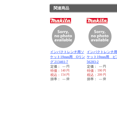
関連商品
インパクトレンチ用ソ
インパクトレンチ
ケット19mm用 Oリン
ケット19mm用 ピン
グ 213461-7
56283-2
定価：
---
円
定価：
---
円
特価：
140
円
特価：
190
円
税込：
154
円
税込：
209
円
掛率：
---
掛
掛率：
---
掛