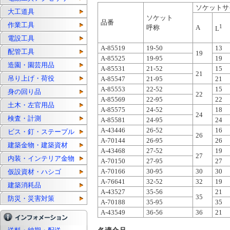
ソケットサ
大工道具
ソケット
品番
作業工具
1
呼称
A
L
電設工具
A-85519
19-50
13
配管工具
19
A-85525
19-95
19
造園・園芸用品
A-85531
21-52
15
21
吊り上げ・荷役
A-85547
21-95
21
A-85553
22-52
15
身の回り品
22
A-85569
22-95
22
土木・左官用品
A-85575
24-52
18
24
検査・計測
A-85581
24-95
24
A-43446
26-52
16
ビス・釘・ステープル
26
A-70144
26-95
26
建築金物・建築資材
A-43468
27-52
19
27
内装・インテリア金物
A-70150
27-95
27
A-70166
30-95
30
30
仮設資材・ハシゴ
A-76641
32-52
32
19
建築消耗品
A-43527
35-56
21
35
防災・災害対策
A-70188
35-95
35
A-43549
36-56
36
21