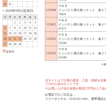
30
31
マキタ
125449
インパクト用六角ソケット 角ドライブ(s
2026年9月の定休日
76641
日
月
火
水
木
金
土
マキタ
1
2
3
4
5
125451
インパクト用六角ソケット 角ドライブ(s
6
7
8
9
10
11
12
43527
13
14
15
16
17
18
19
マキタ
125452
20
21
22
23
24
25
26
インパクト用六角ソケット 角ドライブ(s
70188
27
28
29
30
マキタ
■
定休日
125453
インパクト用六角ソケット 角ドライブ(s
43549
※
当サイトはプロ用の道具・工具・資材を店
プロのためのサイトです。
※お買い上げ合計金額が税別2万円以上であ
お電話でのご注文は...
フリーダイヤル：0120-921-841、携帯電話から