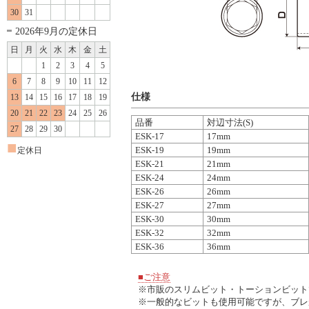
30
31
2026年9月の定休日
日
月
火
水
木
金
土
1
2
3
4
5
6
7
8
9
10
11
12
仕様
13
14
15
16
17
18
19
20
21
22
23
24
25
26
品番
対辺寸法(S)
27
28
29
30
ESK-17
17mm
■
ESK-19
19mm
定休日
ESK-21
21mm
ESK-24
24mm
ESK-26
26mm
ESK-27
27mm
ESK-30
30mm
ESK-32
32mm
ESK-36
36mm
■ご注意
※市販のスリムビット・トーションビット
※一般的なビットも使用可能ですが、ブレが