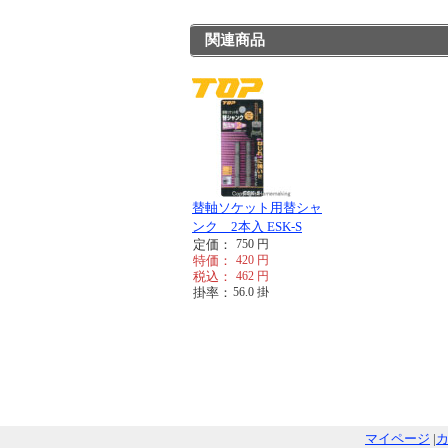
関連商品
替軸ソケット用替シャ
ンク 2本入 ESK-S
定価：
750
円
特価：
420
円
税込：
462
円
掛率：
56.0
掛
マイページ
|