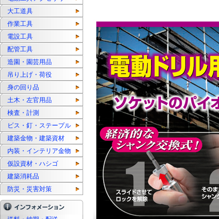
大工道具
作業工具
電設工具
配管工具
造園・園芸用品
吊り上げ・荷役
身の回り品
土木・左官用品
検査・計測
ビス・釘・ステープル
建築金物・建築資材
内装・インテリア金物
仮設資材・ハシゴ
建築消耗品
防災・災害対策