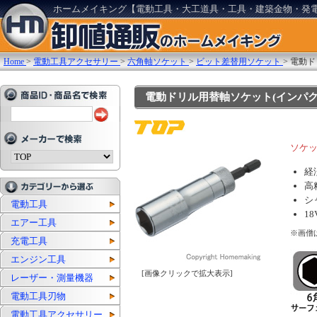
ホームメイキング【電動工具・大工道具・工具・建築金物・発
Home
>
電動工具アクセサリー
>
六角軸ソケット
>
ビット差替用ソケット
>
電動ド
電動ドリル用替軸ソケット(インパクト対応
ソケ
経
高
シ
電動工具
1
エアー工具
※画僧は
充電工具
エンジン工具
[画像クリックで拡大表示]
レーザー・測量機器
電動工具刃物
電動工具アクセサリー