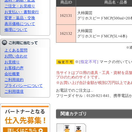
送料・納期・配送
商品ID
商品名・品番
ご注文・お見積り
お支払い・書類発行
大柿園芸
162131
変更・返品・交換
グリホスピードMCP(500ml×20
表示価格について
修理について
大柿園芸
162132
グリホスピードMCP(5L×4本)
※
よくある質問
お問い合わせ
※
[指定不可]
マークの付いてい
お見積り
お客様の声
当サイトはプロ用の道具・工具・資材を店
会社概要
プロのためのサイトです。
ご利用規約
※お買い上げ合計金額が税別2万円以上であ
プライバシーについて
お電話でのご注文は...
ご利用環境
フリーダイヤル：0120-921-841、携帯電話から
関連カテゴリ