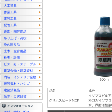
大工道具
作業工具
電設工具
配管工具
造園・園芸用品
吊り上げ・荷役
身の回り品
土木・左官用品
検査・計測
ビス・釘・ステープル
建築金物・建築資材
内装・インテリア金物
仮設資材・ハシゴ
建築消耗品
品名
成分
イソプロビルア
防災・災害対策
グリホスピードMCP
MCPA(イソプ
水、界面活性液