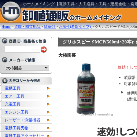
ホームメイキング【電動工具・大工道具・工具・建築金物・発
Home
>
造園・園芸用品
>
除草剤
>
水溶性(希釈タイプ)
>
グリホスピードMCP(500ml
グリホスピードMCP(500ml×20本): 
速効！し
噴霧器
対象雑
電動工具
使用
エアー工具
(農
充電工具
エンジン工具
レーザー・測量機器
電動工具刃物
電動工具アクセサリー