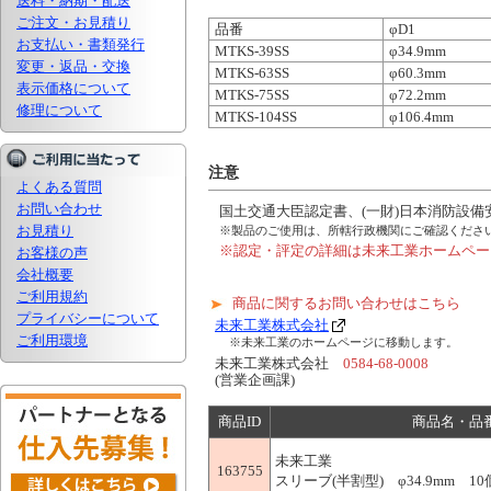
送料・納期・配送
ご注文・お見積り
品番
φD1
お支払い・書類発行
MTKS-39SS
φ34.9mm
変更・返品・交換
MTKS-63SS
φ60.3mm
表示価格について
MTKS-75SS
φ72.2mm
修理について
MTKS-104SS
φ106.4mm
注意
よくある質問
お問い合わせ
国土交通大臣認定書、(一財)日本消防設
お見積り
※製品のご使用は、所轄行政機関にご確認くださ
※認定・評定の詳細は未来工業ホームペー
お客様の声
会社概要
ご利用規約
商品に関するお問い合わせはこちら
プライバシーについて
未来工業株式会社
ご利用環境
※未来工業のホームページに移動します。
未来工業株式会社
0584-68-0008
(営業企画課)
商品ID
商品名・品
未来工業
163755
スリーブ(半割型) φ34.9mm 10個