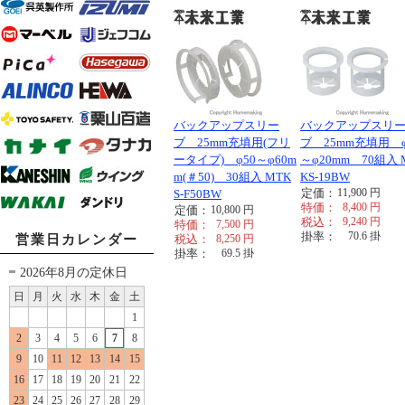
バックアップスリー
バックアップスリ
ブ 25mm充填用(フリ
ブ 25mm充填用 φ
ータイプ) φ50～φ60m
～φ20mm 70組入 
m(＃50) 30組入 MTK
KS-19BW
定価：
11,900
円
S-F50BW
特価：
8,400
円
定価：
10,800
円
税込：
9,240
円
特価：
7,500
円
掛率：
70.6
掛
営業日カレンダー
税込：
8,250
円
掛率：
69.5
掛
2026年8月の定休日
日
月
火
水
木
金
土
1
2
3
4
5
6
7
8
9
10
11
12
13
14
15
16
17
18
19
20
21
22
23
24
25
26
27
28
29