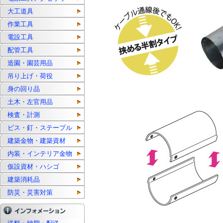
大工道具
作業工具
電設工具
配管工具
造園・園芸用品
吊り上げ・荷役
身の回り品
土木・左官用品
検査・計測
ビス・釘・ステープル
建築金物・建築資材
内装・インテリア金物
仮設資材・ハシゴ
建築消耗品
防災・災害対策