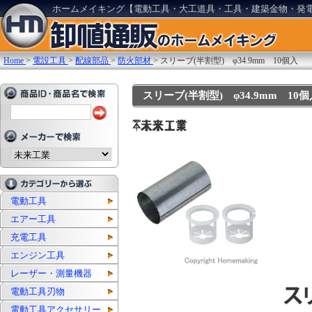
ホームメイキング【電動工具・大工道具・工具・建築金物・発
Home
>
電設工具
>
配線部品
>
防火部材
>
スリーブ(半割型) φ34.9mm 10個入
スリーブ(半割型) φ34.9mm 10個入:
電動工具
エアー工具
充電工具
エンジン工具
レーザー・測量機器
電動工具刃物
電動工具アクセサリー