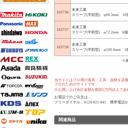
未来工業
163756
スリーブ(半割型) φ60.3mm 10個
未来工業
163757
スリーブ(半割型) φ72.2mm 6個入
未来工業
163758
スリーブ(半割型) φ106.4mm 3個入
※
当サイトはプロ用の道具・工具・資材を店
プロのためのサイトです。
※お買い上げ合計金額が税別2万円以上であ
お電話でのご注文は...
フリーダイヤル：0120-921-841、携帯電話から
関連商品