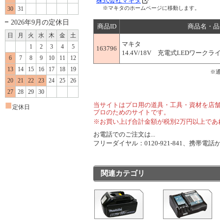
株式会社マキタ
※マキタのホームページに移動します。
30
31
2026年9月の定休日
商品ID
商品名・品
日
月
火
水
木
金
土
マキタ
1
2
3
4
5
163796
14.4V/18V 充電式LEDワークライ
6
7
8
9
10
11
12
13
14
15
16
17
18
19
※
20
21
22
23
24
25
26
27
28
29
30
■
当サイトはプロ用の道具・工具・資材を店
定休日
プロのためのサイトです。
※お買い上げ合計金額が税別2万円以上であ
お電話でのご注文は...
フリーダイヤル：0120-921-841、携帯電話から
関連カテゴリ