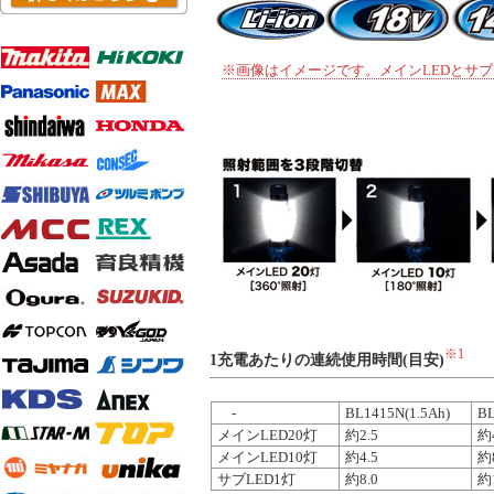
※画像はイメージです。メインLEDとサブ
※1
1充電あたりの連続使用時間(目安)
-
BL1415N(1.5Ah)
BL
メインLED20灯
約2.5
約4
メインLED10灯
約4.5
約8
サブLED1灯
約8.0
約