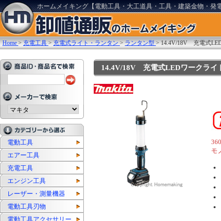
ホームメイキング【電動工具・大工道具・工具・建築金物・発
Home
>
充電工具
>
充電式ライト・ランタン
>
ランタン型
>
14.4V/18V 充電式
14.4V/18V 充電式LEDワークライト
3
電動工具
モ
エアー工具
充電工具
エンジン工具
レーザー・測量機器
電動工具刃物
電動工具アクセサリー