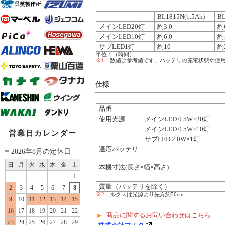
-
BL1815N(1.5Ah)
BL
メインLED20灯
約3.0
約6
メインLED10灯
約6.0
約
サブLED1灯
約10
約
単位：（時間）
※1
：数値は参考値です。バッテリの充電状態や使
仕様
品番
使用光源
メインLED 0.5W×20灯
メインLED 0.5W×10灯
営業日カレンダー
サブLED 2.0W×1灯
適応バッテリ
2026年8月の定休日
日
月
火
水
木
金
土
本機寸法(長さ×幅×高さ)
1
質量（バッテリを除く）
2
3
4
5
6
7
8
※2
：ルクスは光源より先方約50cm
9
10
11
12
13
14
15
16
17
18
19
20
21
22
商品に関するお問い合わせはこちら
23
24
25
26
27
28
29