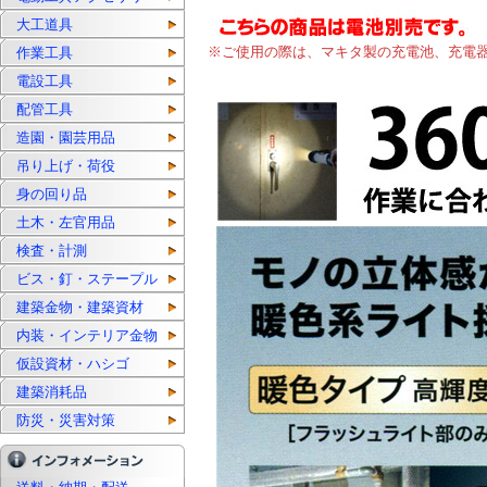
大工道具
※ご使用の際は、マキタ製の充電池、充電
作業工具
電設工具
配管工具
造園・園芸用品
吊り上げ・荷役
身の回り品
土木・左官用品
検査・計測
ビス・釘・ステープル
建築金物・建築資材
内装・インテリア金物
仮設資材・ハシゴ
建築消耗品
防災・災害対策