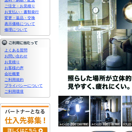
送料・納期・配送
ご注文・お見積り
お支払い・書類発行
変更・返品・交換
表示価格について
修理について
よくある質問
お問い合わせ
お見積り
お客様の声
会社概要
ご利用規約
プライバシーについて
ご利用環境