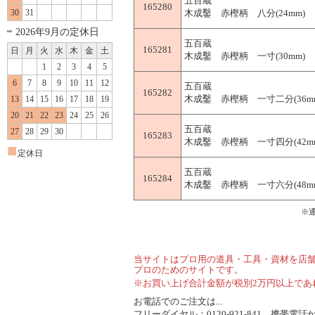
五百蔵
165280
30
31
木成鑿 赤樫柄 八分(24mm)
2026年9月の定休日
五百蔵
165281
日
月
火
水
木
金
土
木成鑿 赤樫柄 一寸(30mm)
1
2
3
4
5
6
7
8
9
10
11
12
五百蔵
165282
木成鑿 赤樫柄 一寸二分(36m
13
14
15
16
17
18
19
20
21
22
23
24
25
26
五百蔵
27
28
29
30
165283
木成鑿 赤樫柄 一寸四分(42m
■
定休日
五百蔵
165284
木成鑿 赤樫柄 一寸六分(48m
※
当サイトはプロ用の道具・工具・資材を店
プロのためのサイトです。
※お買い上げ合計金額が税別2万円以上であ
お電話でのご注文は...
フリーダイヤル：0120-921-841、携帯電話から