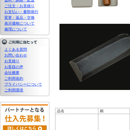
送料・納期・配送
ご注文・お見積り
お支払い・書類発行
変更・返品・交換
表示価格について
修理について
よくある質問
お問い合わせ
お見積り
お客様の声
会社概要
ご利用規約
プライバシーについて
ご利用環境
品名
柄