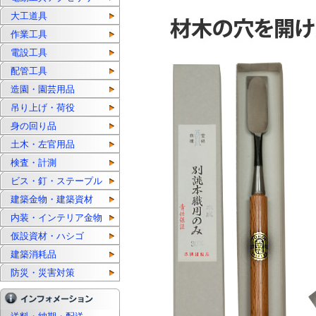
大工道具
作業工具
電設工具
配管工具
造園・園芸用品
吊り上げ・荷役
身の回り品
土木・左官用品
検査・計測
ビス・釘・ステープル
建築金物・建築資材
内装・インテリア金物
仮設資材・ハシゴ
建築消耗品
防災・災害対策