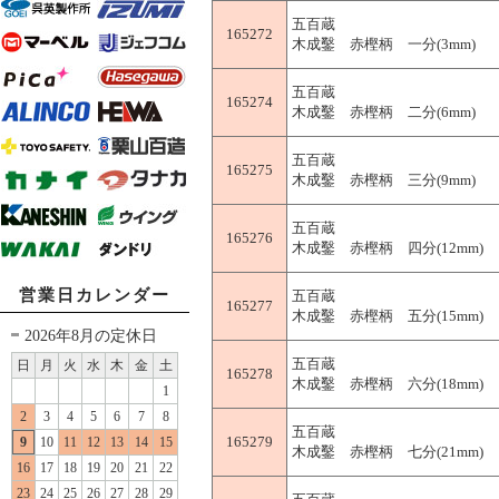
五百蔵
165272
木成鑿 赤樫柄 一分(3mm)
五百蔵
165274
木成鑿 赤樫柄 二分(6mm)
五百蔵
165275
木成鑿 赤樫柄 三分(9mm)
五百蔵
165276
木成鑿 赤樫柄 四分(12mm)
営業日カレンダー
五百蔵
165277
木成鑿 赤樫柄 五分(15mm)
2026年8月の定休日
五百蔵
日
月
火
水
木
金
土
165278
木成鑿 赤樫柄 六分(18mm)
1
2
3
4
5
6
7
8
五百蔵
165279
9
10
11
12
13
14
15
木成鑿 赤樫柄 七分(21mm)
16
17
18
19
20
21
22
23
24
25
26
27
28
29