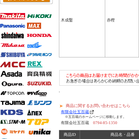
木成鑿
赤樫
'
商品に関するお問い合わせはこちら
有限会社五百蔵
※五百蔵のホームページに移動します。
有限会社五百蔵
0794-85-1350
商品ID
商品名・品番