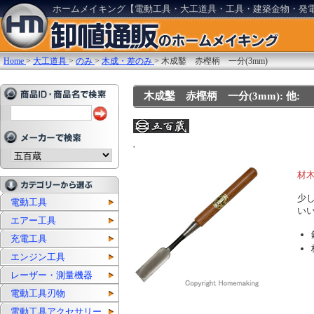
ホームメイキング【電動工具・大工道具・工具・建築金物・発
Home
>
大工道具
>
のみ
>
木成・差のみ
>
木成鑿 赤樫柄 一分(3mm)
木成鑿 赤樫柄 一分(3mm): 他:
'
材
少
電動工具
い
エアー工具
充電工具
エンジン工具
レーザー・測量機器
電動工具刃物
電動工具アクセサリー