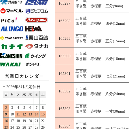
五百蔵
165297
叩き鑿 赤樫柄 三分(9mm)
五百蔵
165298
叩き鑿 赤樫柄 四分(12mm)
五百蔵
165299
叩き鑿 赤樫柄 五分(15mm)
五百蔵
165300
叩き鑿 赤樫柄 六分(18mm)
五百蔵
165301
営業日カレンダー
叩き鑿 赤樫柄 七分(21mm)
2026年8月の定休日
五百蔵
165302
叩き鑿 赤樫柄 八分(24mm)
日
月
火
水
木
金
土
1
五百蔵
2
3
4
5
6
7
8
165303
叩き鑿 赤樫柄 一寸(30mm)
9
10
11
12
13
14
15
16
17
18
19
20
21
22
五百蔵
165304
23
24
25
26
27
28
29
叩き鑿 赤樫柄 一寸二分(36m