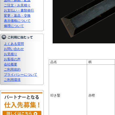
送料・納期・配送
ご注文・お見積り
お支払い・書類発行
変更・返品・交換
表示価格について
修理について
よくある質問
お問い合わせ
お見積り
お客様の声
品名
柄
会社概要
ご利用規約
プライバシーについて
ご利用環境
叩き鑿
赤樫