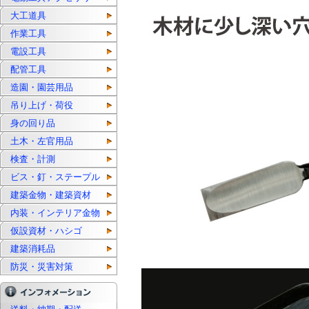
大工道具
作業工具
電設工具
配管工具
造園・園芸用品
吊り上げ・荷役
身の回り品
土木・左官用品
検査・計測
ビス・釘・ステープル
建築金物・建築資材
内装・インテリア金物
仮設資材・ハシゴ
建築消耗品
防災・災害対策