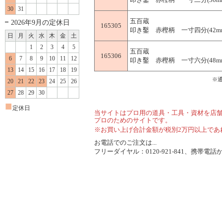
30
31
五百蔵
2026年9月の定休日
165305
叩き鑿 赤樫柄 一寸四分(42m
日
月
火
水
木
金
土
1
2
3
4
5
五百蔵
165306
6
7
8
9
10
11
12
叩き鑿 赤樫柄 一寸六分(48m
13
14
15
16
17
18
19
※
20
21
22
23
24
25
26
27
28
29
30
■
定休日
当サイトはプロ用の道具・工具・資材を店
プロのためのサイトです。
※お買い上げ合計金額が税別2万円以上であ
お電話でのご注文は...
フリーダイヤル：0120-921-841、携帯電話から