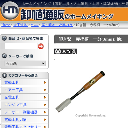
ホームメイキング【電動工具・大工道具・工具・建築金物・発
Home
>
大工道具
>
のみ
>
厚・叩き・穴屋のみ
>
叩き鑿 赤樫柄 一分(3mm)
叩き鑿 赤樫柄 一分(3mm): 他:
'
電動工具
エアー工具
充電工具
エンジン工具
レーザー・測量機器
電動工具刃物
電動工具アクセサリー