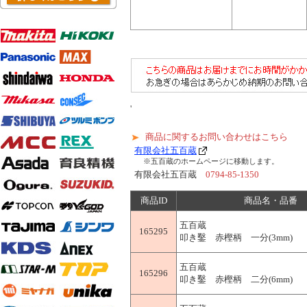
'
商品に関するお問い合わせはこちら
有限会社五百蔵
※五百蔵のホームページに移動します。
有限会社五百蔵
0794-85-1350
商品ID
商品名・品番
五百蔵
165295
叩き鑿 赤樫柄 一分(3mm)
五百蔵
165296
叩き鑿 赤樫柄 二分(6mm)