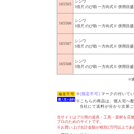
シンワ
165505
3倍尺 のび助 一方向式Ⅱ 併用目盛 B
シンワ
165506
3倍尺 のび助 一方向式Ⅱ 併用目盛 C(
シンワ
165507
3倍尺 のび助 一方向式Ⅱ 併用目盛 D
シンワ
165508
3倍尺 のび助 一方向式Ⅱ 併用目盛 E(
※
※
[指定不可]
マークの付いてい
※こちらの商品は、個人宅へ
当社にて送料が分かり次第ご
当サイトはプロ用の道具・工具・資材を店
プロのためのサイトです。
※お買い上げ合計金額が税別2万円以上であ