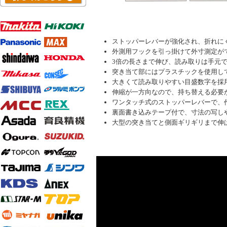
ストッパーレバーが強化され、折れに
外測用フックを引っ掛けて外寸測定が
3倍の長さまで伸び、読み取りは手元
突き当て部にはプラスチックを使用し
大きくて読み取りやすい目盛数字を採
伸縮が一方向なので、持ち替える必要
ワンタッチ式のストッパーレバーで、
裏面書き込みテープ付で、寸法の写し
大型の突き当てと側面ギリギリまで伸