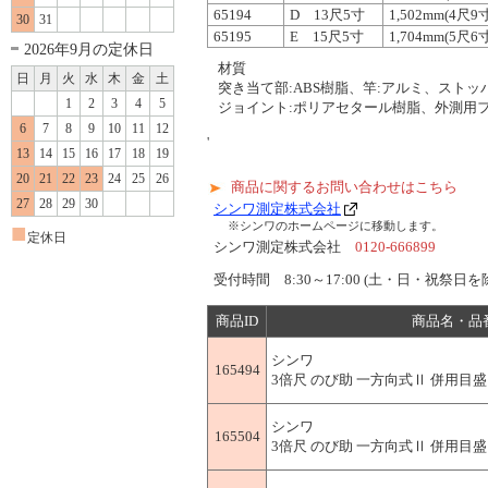
65194
D 13尺5寸
1,502mm(4尺
30
31
65195
E 15尺5寸
1,704mm(5尺
2026年9月の定休日
材質
日
月
火
水
木
金
土
突き当て部:ABS樹脂、竿:アルミ、スト
1
2
3
4
5
ジョイント:ポリアセタール樹脂、外測用フ
6
7
8
9
10
11
12
'
13
14
15
16
17
18
19
20
21
22
23
24
25
26
商品に関するお問い合わせはこちら
27
28
29
30
シンワ測定株式会社
■
※シンワのホームページに移動します。
定休日
シンワ測定株式会社
0120-666899
受付時間 8:30～17:00 (土・日・祝祭日を
商品ID
商品名・品
シンワ
165494
3倍尺 のび助 一方向式Ⅱ 併用目盛 A
シンワ
165504
3倍尺 のび助 一方向式Ⅱ 併用目盛 A