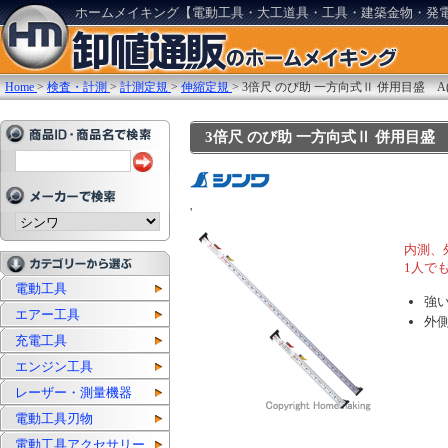
ホームメイキング【電動工具・大工道具・工具・建築金物・発
Home
>
検査・計測
>
計測定規
>
伸縮定規
>
3倍尺 のび助 一方向式Ⅱ 併用目盛 A(
3倍尺 のび助 一方向式Ⅱ 併用目盛 A(3
'
内測、
1人で
電動工具
強
エアー工具
外
充電工具
エンジン工具
レーザー・測量機器
電動工具刃物
電動工具アクセサリー