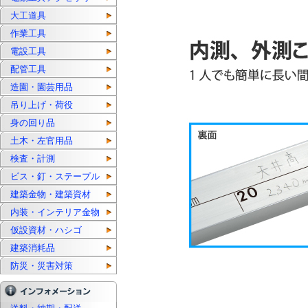
大工道具
作業工具
電設工具
配管工具
造園・園芸用品
吊り上げ・荷役
身の回り品
土木・左官用品
検査・計測
ビス・釘・ステープル
建築金物・建築資材
内装・インテリア金物
仮設資材・ハシゴ
建築消耗品
防災・災害対策