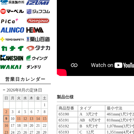
営業日カレンダー
2026年8月の定休日
製品仕様
日
月
火
水
木
金
土
1
商品型番
タイプ
最小寸法
2
3
4
5
6
7
8
65190
A 3尺2寸
461mm(1尺5寸
9
10
11
12
13
14
15
65191
AB 6尺6寸
810mm(2尺6寸
16
17
18
19
20
21
22
65192
B 9尺3寸
1,078mm(3尺
65193
C 12尺
1,351mm(4尺
23
24
25
26
27
28
29