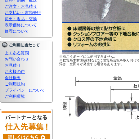
送料・納期・配送
ご注文・お見積り
お支払い・書類発行
変更・返品・交換
表示価格について
修理について
よくある質問
※石こうボードには使用できません。
お問い合わせ
※軟質系木材(胴縁材など)に硬質系合板を取り付
浮き、空回りが発生する場合もあります。
お見積り
お客様の声
会社概要
ご利用規約
プライバシーについて
ご利用環境