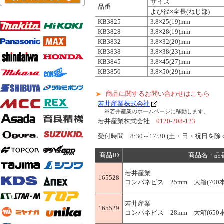
サイズ
品番
よび径×全長(ねじ部)
KB3825
3.8×25(19)mm
KB3828
3.8×28(19)mm
KB3832
3.8×32(20)mm
KB3838
3.8×38(23)mm
KB3845
3.8×45(27)mm
KB3850
3.8×50(29)mm
商品に関するお問い合わせはこちら
若井産業株式会社
※若井産業のホームページに移動します。
若井産業株式会社
0120-208-123
受付時間 8:30～17:30 (土・日・祝日を除
商品ID
商品名・品
若井産業
165528
コンパネビス 25mm 大箱(700本×
若井産業
165529
コンパネビス 28mm 大箱(650本×