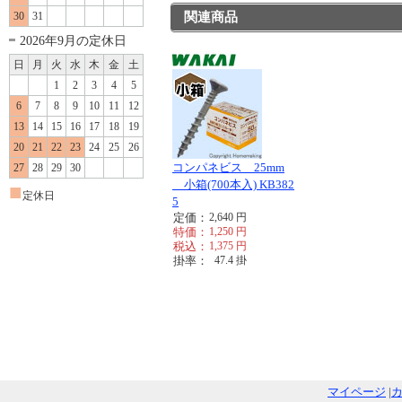
30
31
関連商品
2026年9月の定休日
日
月
火
水
木
金
土
1
2
3
4
5
6
7
8
9
10
11
12
13
14
15
16
17
18
19
20
21
22
23
24
25
26
コンパネビス 25mm
27
28
29
30
小箱(700本入) KB382
■
定休日
5
定価：
2,640
円
特価：
1,250
円
税込：
1,375
円
掛率：
47.4
掛
マイページ
|