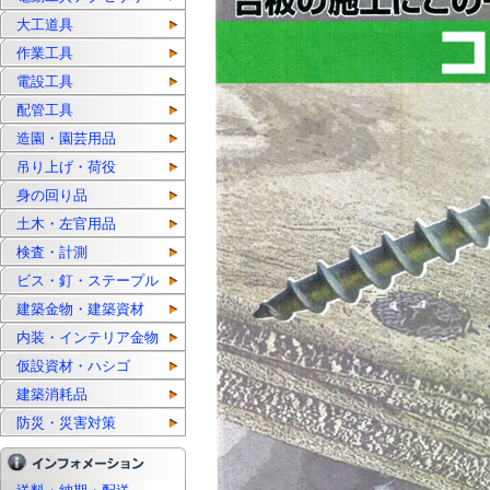
大工道具
作業工具
電設工具
配管工具
造園・園芸用品
吊り上げ・荷役
身の回り品
土木・左官用品
検査・計測
ビス・釘・ステープル
建築金物・建築資材
内装・インテリア金物
仮設資材・ハシゴ
建築消耗品
防災・災害対策