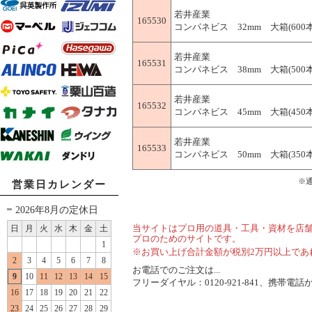
若井産業
165530
コンパネビス 32mm 大箱(600本×
若井産業
165531
コンパネビス 38mm 大箱(500本×
若井産業
165532
コンパネビス 45mm 大箱(450本×
若井産業
165533
コンパネビス 50mm 大箱(350本×
※
営業日カレンダー
2026年8月の定休日
当サイトはプロ用の道具・工具・資材を店
日
月
火
水
木
金
土
プロのためのサイトです。
1
※お買い上げ合計金額が税別2万円以上であ
2
3
4
5
6
7
8
お電話でのご注文は...
9
10
11
12
13
14
15
フリーダイヤル：0120-921-841、携帯電話から
16
17
18
19
20
21
22
23
24
25
26
27
28
29