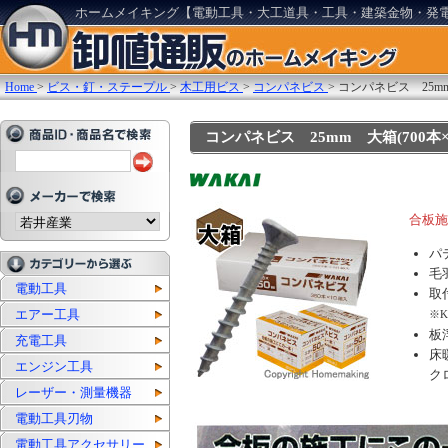
ホームメイキング【電動工具・大工道具・工具・建築金物・発
Home
>
ビス・釘・ステープル
>
木工用ビス
>
コンパネビス
>
コンパネビス 25mm
コンパネビス 25mm 大箱(700本×10
合板施
パ
毛
電動工具
取
エアー工具
※K
板
充電工具
床
エンジン工具
ク
レーザー・測量機器
電動工具刃物
電動工具アクセサリー