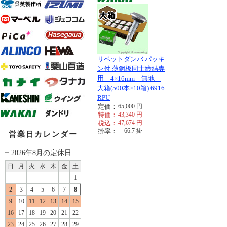
リベットダンバ パッキ
ン付 薄鋼板同士締結専
用 4×16mm 無地
大箱(500本×10箱) 6916
RPU
定価：
65,000
円
特価：
43,340
円
税込：
47,674
円
掛率：
66.7
掛
営業日カレンダー
2026年8月の定休日
日
月
火
水
木
金
土
1
2
3
4
5
6
7
8
9
10
11
12
13
14
15
16
17
18
19
20
21
22
23
24
25
26
27
28
29