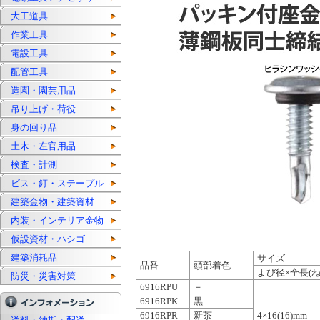
大工道具
作業工具
電設工具
配管工具
造園・園芸用品
吊り上げ・荷役
身の回り品
土木・左官用品
検査・計測
ビス・釘・ステープル
建築金物・建築資材
内装・インテリア金物
仮設資材・ハシゴ
建築消耗品
サイズ
品番
頭部着色
よび径×全長(ね
防災・災害対策
6916RPU
－
6916RPK
黒
6916RPR
新茶
4×16(16)mm