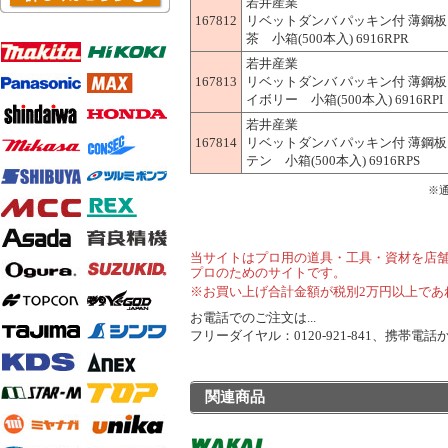
若井産業
167812
リベットダンバ パッキン付 薄鋼板
茶 小箱(500本入) 6916RPR
若井産業
167813
リベットダンバ パッキン付 薄鋼板
イボリー 小箱(500本入) 6916RPI
若井産業
167814
リベットダンバ パッキン付 薄鋼板
テン 小箱(500本入) 6916RPS
※
当サイトはプロ用の道具・工具・資材を店
プロのためのサイトです。
※お買い上げ合計金額が税別2万円以上であ
お電話でのご注文は...
フリーダイヤル：0120-921-841、携帯電話から
関連商品