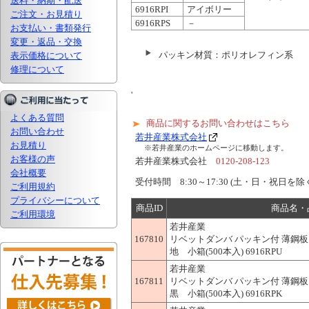
送料・納期・配送
6916RPI
アイボリー
ご注文・お見積り
6916RPS
－
お支払い・書類発行
変更・返品・交換
パッキン材質：ポリオレフィン系
表示価格について
修理について
'
よくある質問
商品に関するお問い合わせはこちら
お問い合わせ
若井産業株式会社
お見積り
※若井産業のホームページに移動します。
お客様の声
若井産業株式会社
0120-208-123
会社概要
受付時間 8:30～17:30 (土・日・祝日を除
ご利用規約
プライバシーについて
商品ID
商品名・
ご利用環境
若井産業
167810
リベットダンバ パッキン付 薄鋼板
地 小箱(500本入) 6916RPU
若井産業
167811
リベットダンバ パッキン付 薄鋼板
黒 小箱(500本入) 6916RPK