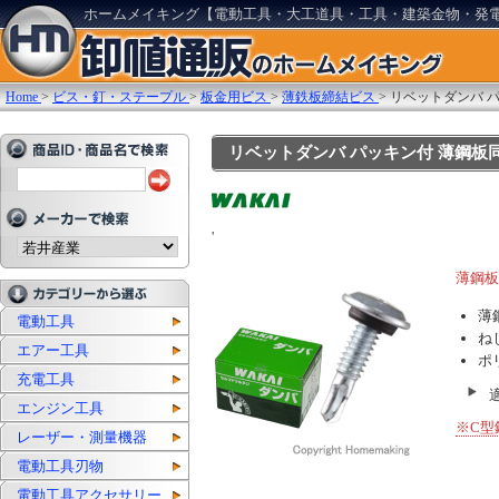
ホームメイキング【電動工具・大工道具・工具・建築金物・発
Home
>
ビス・釘・ステープル
>
板金用ビス
>
薄鉄板締結ビス
>
リベットダンバ パ
リベットダンバ パッキン付 薄鋼板同士締
'
薄鋼板
薄
電動工具
ね
エアー工具
ポ
充電工具
エンジン工具
※C型
レーザー・測量機器
電動工具刃物
電動工具アクセサリー