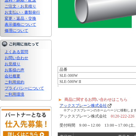
送料・納期・配送
ご注文・お見積り
お支払い・書類発行
変更・返品・交換
表示価格について
修理について
よくある質問
お問い合わせ
お見積り
品番
お客様の声
SLE-300W
会社概要
SLE-500W II
ご利用規約
'
プライバシーについて
ご利用環境
商品に関するお問い合わせはこちら
アックスブレーン株式会社
※アックスブレーンのホームページに移動しま
アックスブレーン株式会社
0120-222-226
受付時間 9:00～12:00 13:00～17