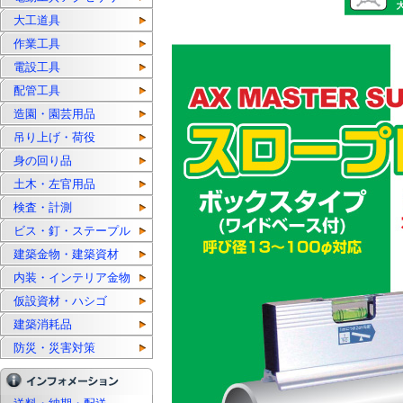
大工道具
作業工具
電設工具
配管工具
造園・園芸用品
吊り上げ・荷役
身の回り品
土木・左官用品
検査・計測
ビス・釘・ステープル
建築金物・建築資材
内装・インテリア金物
仮設資材・ハシゴ
建築消耗品
防災・災害対策