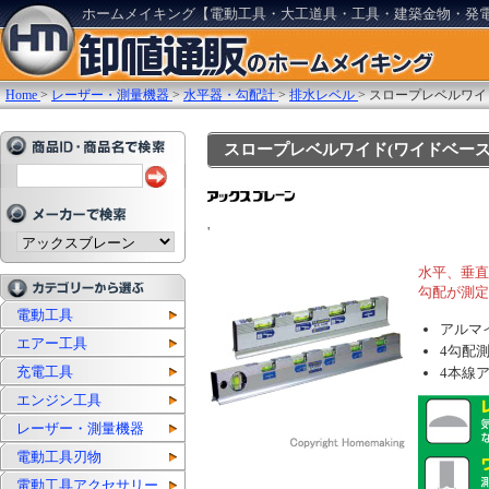
ホームメイキング【電動工具・大工道具・工具・建築金物・発
Home
>
レーザー・測量機器
>
水平器・勾配計
>
排水レベル
>
スロープレベルワイド
スロープレベルワイド(ワイドベース付) 
'
水平、垂直、1
勾配が測定
電動工具
アルマ
エアー工具
4勾配測
充電工具
4本線
エンジン工具
レーザー・測量機器
電動工具刃物
電動工具アクセサリー