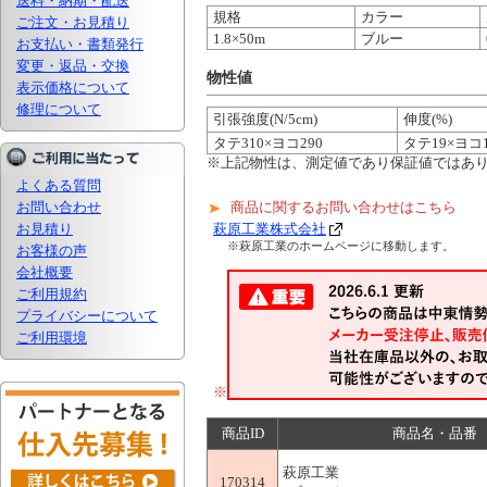
送料・納期・配送
規格
カラー
ご注文・お見積り
1.8×50m
ブルー
お支払い・書類発行
変更・返品・交換
物性値
表示価格について
修理について
引張強度(N/5cm)
伸度(%)
タテ310×ヨコ290
タテ19×ヨコ
※上記物性は、測定値であり保証値ではあ
よくある質問
お問い合わせ
商品に関するお問い合わせはこちら
お見積り
萩原工業株式会社
※萩原工業のホームページに移動します。
お客様の声
会社概要
ご利用規約
プライバシーについて
ご利用環境
※
商品ID
商品名・品番
萩原工業
170314