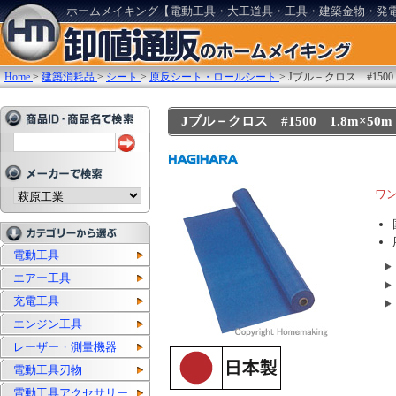
ホームメイキング【電動工具・大工道具・工具・建築金物・発
Home
>
建築消耗品
>
シート
>
原反シート・ロールシート
>
Jブル－クロス #1500
Jブル－クロス #1500 1.8m×50m 
ワ
電動工具
エアー工具
充電工具
エンジン工具
レーザー・測量機器
電動工具刃物
電動工具アクセサリー