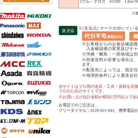
Jブル－クロス #1500 1.8m×
※
※
[直送品]
マークの付いている
※お客様からのお振込確認後
入金確認後の変更及びキャ
※沖縄・離島・一部地域は別
※別途送料が必要な場合は、
ます。
※配送先によっては、指定住
※地理的条件により運送会社
当サイトはプロ用の道具・工具・資材を店
プロのためのサイトです。
※お買い上げ合計金額が税別2万円以上であ
お電話でのご注文は...
フリーダイヤル：0120-921-841、携帯電話から