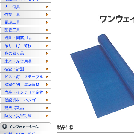
大工道具
作業工具
電設工具
配管工具
造園・園芸用品
吊り上げ・荷役
身の回り品
土木・左官用品
検査・計測
ビス・釘・ステープル
建築金物・建築資材
内装・インテリア金物
仮設資材・ハシゴ
建築消耗品
防災・災害対策
製品仕様