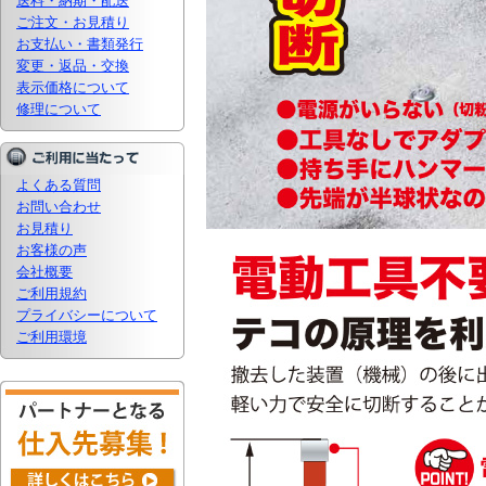
送料・納期・配送
ご注文・お見積り
お支払い・書類発行
変更・返品・交換
表示価格について
修理について
よくある質問
お問い合わせ
お見積り
お客様の声
会社概要
ご利用規約
プライバシーについて
ご利用環境