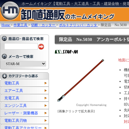
ホームメイキング【電動工具・大工道具・工具・建築金物・発
Home
>
作業工具
>
切断・カッター
>
ボルトクリッパ・カッタ
>
限定品 No.50
限定品 No.5030 アンカーボルト切
地面
機
可
電
電動工具
切
エアー工具
工
充電工具
持
叩
エンジン工具
先
[画像クリックで拡大表示]
レーザー・測量機器
対
電動工具刃物
対
電動工具アクセサリー