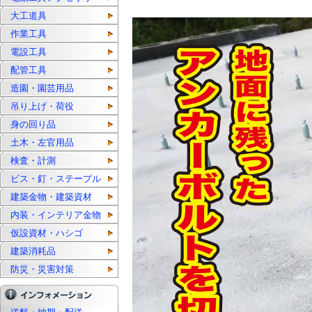
大工道具
作業工具
電設工具
配管工具
造園・園芸用品
吊り上げ・荷役
身の回り品
土木・左官用品
検査・計測
ビス・釘・ステープル
建築金物・建築資材
内装・インテリア金物
仮設資材・ハシゴ
建築消耗品
防災・災害対策