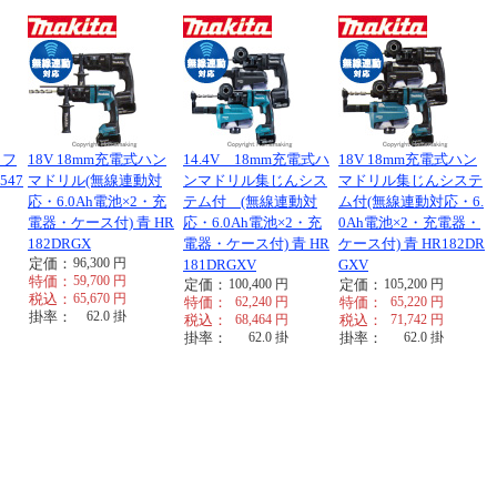
 フ
18V 18mm充電式ハン
14.4V 18mm充電式ハ
18V 18mm充電式ハン
547
マドリル(無線連動対
ンマドリル集じんシス
マドリル集じんシステ
応・6.0Ah電池×2・充
テム付 (無線連動対
ム付(無線連動対応・6.
電器・ケース付) 青 HR
応・6.0Ah電池×2・充
0Ah電池×2・充電器・
182DRGX
電器・ケース付) 青 HR
ケース付) 青 HR182DR
定価：
96,300
円
181DRGXV
GXV
特価：
59,700
円
定価：
100,400
円
定価：
105,200
円
税込：
65,670
円
特価：
62,240
円
特価：
65,220
円
掛率：
62.0
掛
税込：
68,464
円
税込：
71,742
円
掛率：
62.0
掛
掛率：
62.0
掛