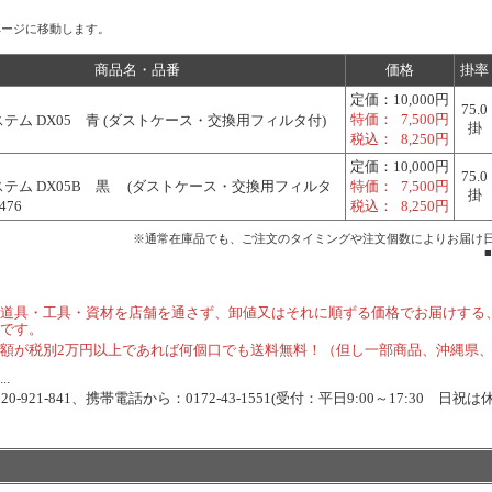
ページに移動します。
商品名・品番
価格
掛率
定価：
10,000円
75.0
特価：
7,500円
テム DX05 青 (ダストケース・交換用フィルタ付)
掛
税込：
8,250円
定価：
10,000円
75.0
テム DX05B 黒 (ダストケース・交換用フィルタ
特価：
7,500円
掛
476
税込：
8,250円
※通常在庫品でも、ご注文のタイミングや注文個数によりお届け
道具・工具・資材を店舗を通さず、卸値又はそれに順ずる価格でお届けする
です。
額が税別2万円以上であれば何個口でも送料無料！（但し一部商品、沖縄県
.
-921-841、携帯電話から：0172-43-1551(受付：平日9:00～17:30 日祝は