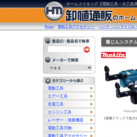
ホームメイキング【電動工具・大工道
Home
>
電動工具アクセサリー
>
ハンマ・ハンマドリル
集じんシステム 
電動工具
エアー工具
充電工具
エンジン工具
[画像クリックで拡大
レーザー・測量機器
電動工具刃物
電動工具アクセサリー