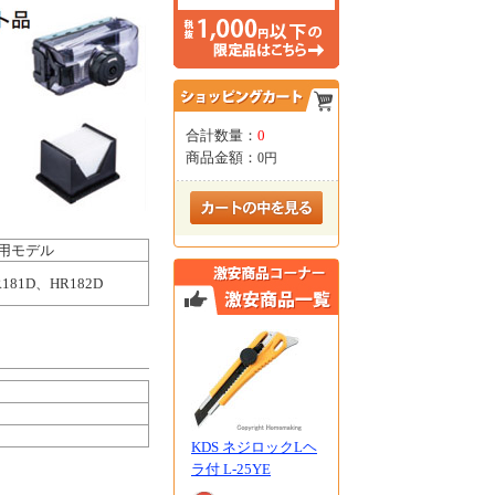
合計数量：
0
商品金額：
0円
用モデル
R181D、HR182D
KDS ネジロックLヘ
ラ付 L-25YE