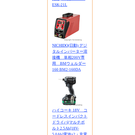
ESK-21L
NICHIDO(日動) デジ
タルインバーター溶
接機 単相200V専
用 BMウェルダー
160 BM2-160DA
ハイコーキ 18V コ
ードレスインパクト
ドライバ(マルチボ
ルト2.5Ah[18V-
5.0Ah]電池×2・充電