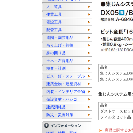
大工道具
作業工具
電設工具
配管工具
造園・園芸用品
吊り上げ・荷役
身の回り品
土木・左官用品
品名
検査・計測
集じんシステムDX0
ビス・釘・ステープル
集じんシステムDX0
建築金物・建築資材
内装・インテリア金物
集じんシステム用
仮設資材・ハシゴ
品名
建築消耗品
ダストケースセッ
防災・災害対策
フィルタセット品
商品に関するお