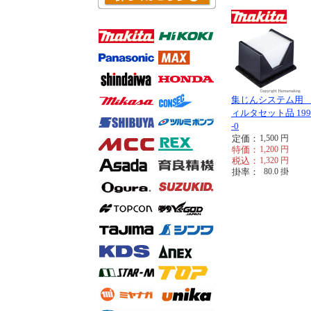
集じんシステム用
ィルタセット品 199
-0
定価：
1,500
円
特価：
1,200
円
税込：
1,320
円
掛率：
80.0
掛