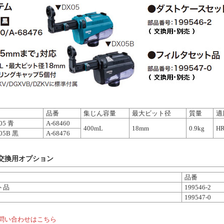
品番
集じん容量
最大ビット径
質量
適
5 青
A-68460
400mL
18mm
0.9kg
H
5B 黒
A-68476
交換用オプション
品番
ト品
199546-2
199547-0
問い合わせはこちら