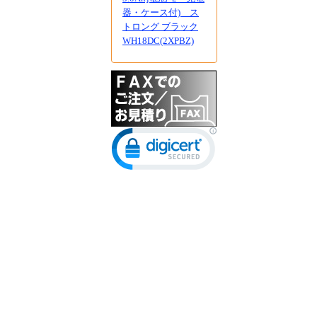
器・ケース付) ス
トロング ブラック
WH18DC(2XPBZ)