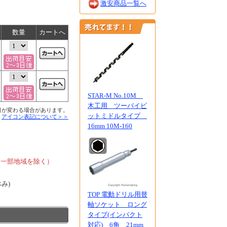
激安商品一覧へ
数量
カートへ
STAR-M No.10M
木工用 ツーバイビ
日が変わる場合があります。
ットミドルタイプ
■
アイコン表記について＞＞
16mm 10M-160
、
、一部地域を除く）
休み)
TOP 電動ドリル用替
軸ソケット ロング
タイプ(インパクト
対応) 6角 21mm