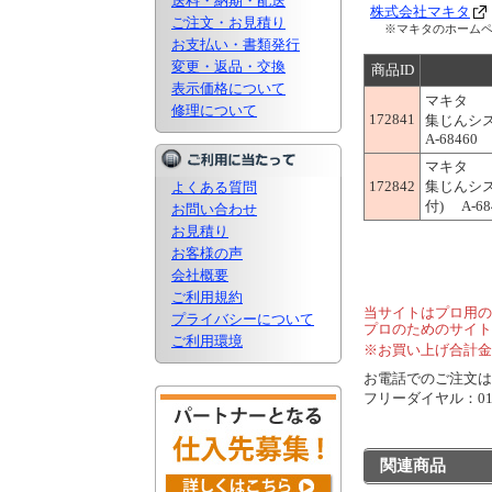
送料・納期・配送
株式会社マキタ
ご注文・お見積り
※マキタのホーム
お支払い・書類発行
変更・返品・交換
商品ID
表示価格について
マキタ
修理について
172841
集じんシス
A-68460
マキタ
172842
集じんシス
よくある質問
付) A-68
お問い合わせ
お見積り
お客様の声
会社概要
ご利用規約
当サイトはプロ用の
プライバシーについて
プロのためのサイト
ご利用環境
※お買い上げ合計金
お電話でのご注文は..
フリーダイヤル：0120
関連商品