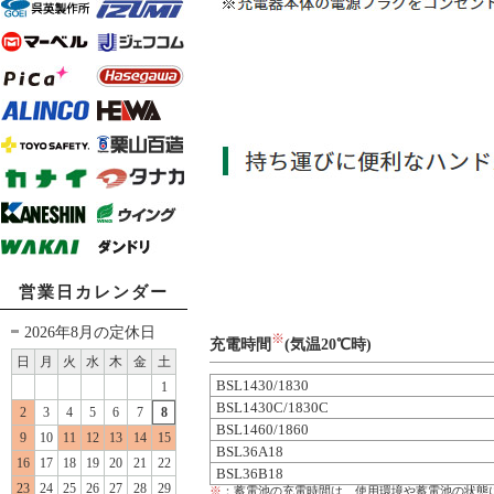
営業日カレンダー
2026年8月の定休日
※
充電時間
(気温20℃時)
日
月
火
水
木
金
土
BSL1430/1830
1
BSL1430C/1830C
2
3
4
5
6
7
8
BSL1460/1860
9
10
11
12
13
14
15
BSL36A18
16
17
18
19
20
21
22
BSL36B18
23
24
25
26
27
28
29
※
：蓄電池の充電時間は、使用環境や蓄電池の状態