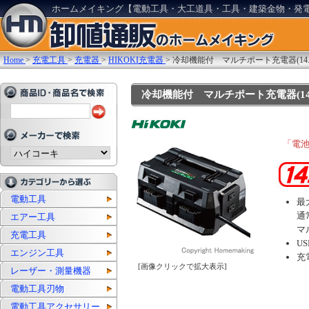
ホームメイキング【電動工具・大工道具・工具・建築金物・発
Home
>
充電工具
>
充電器
>
HIKOKI充電器
>
冷却機能付 マルチポート充電器(14.4
冷却機能付 マルチポート充電器(14.4V
「電
電動工具
最
通
エアー工具
マ
充電工具
U
エンジン工具
充
[画像クリックで拡大表示]
レーザー・測量機器
電動工具刃物
電動工具アクセサリー