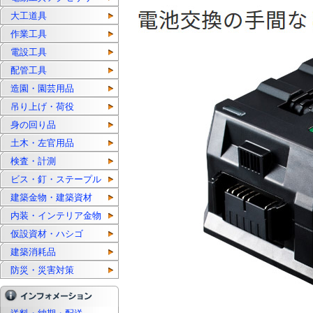
大工道具
作業工具
電設工具
配管工具
造園・園芸用品
吊り上げ・荷役
身の回り品
土木・左官用品
検査・計測
ビス・釘・ステープル
建築金物・建築資材
内装・インテリア金物
仮設資材・ハシゴ
建築消耗品
防災・災害対策