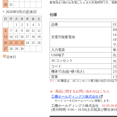
蓄電池を1個のみ充電したときの充電時間です。複
30
31
2026年9月の定休日
仕様
日
月
火
水
木
金
土
品番
UC
1
2
3
4
5
H
6
7
8
9
10
11
12
1
充電可能蓄電池
13
14
15
16
17
18
19
1
20
21
22
23
24
25
26
マ
27
28
29
30
入力電源
単
■
USB端子
出
定休日
ACコンセント
A
コード
2
機体寸法(縦×横×高さ)
25
質量
1.
※1
：AC機器は、ACコンセント数2個の合計10A
商品に関するお問い合わせはこちら
工機ホールディングス株式会社
※ハイコーキのホームページに移動します。
工機ホールディングス株式会社
0120-20-
(受付時間: 9:00～18:00(土日祝及び弊社休日