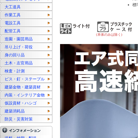
標準
大工道具
作業工具
電設工具
配管工具
(本体のみは除く)
造園・園芸用品
吊り上げ・荷役
身の回り品
土木・左官用品
検査・計測
ビス・釘・ステープル
建築金物・建築資材
内装・インテリア金物
仮設資材・ハシゴ
建築消耗品
防災・災害対策