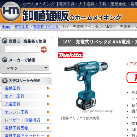
ホームメイキング【電動工具・大工道具・工具・建築金物・発
Home
>
充電工具
>
充電式リベッタ
>
18V 充電式リベッタ(6.0Ah電池・充電器・
18V 充電式リベッタ(6.0Ah電池・充
エア
電動工具
充
エアー工具
※
充電工具
狭
透
エンジン工具
セ
[画像クリックで拡大表示]
レーザー・測量機器
防
電動工具刃物
L
対
電動工具アクセサリー