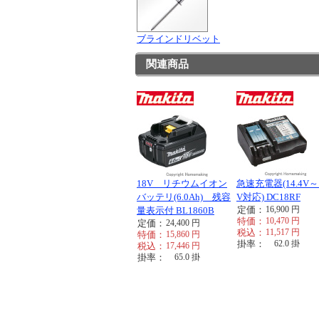
ブラインドリベット
関連商品
18V リチウムイオン
急速充電器(14.4V～
バッテリ(6.0Ah) 残容
V対応) DC18RF
定価：
16,900
円
量表示付 BL1860B
特価：
10,470
円
定価：
24,400
円
税込：
11,517
円
特価：
15,860
円
掛率：
62.0
掛
税込：
17,446
円
掛率：
65.0
掛