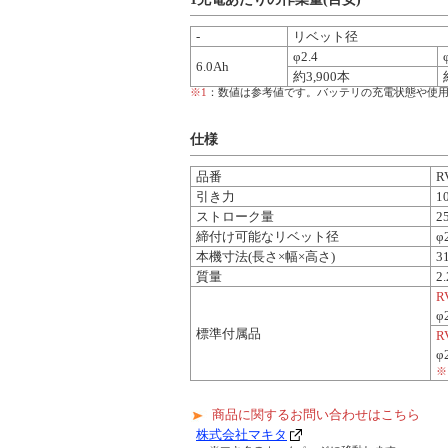
-
リベット径
φ2.4
6.0Ah
約3,900本
※1
：数値は参考値です。バッテリの充電状態や使
仕様
品番
R
引き力
1
ストローク量
2
締付け可能なリベット径
φ
本機寸法(長さ×幅×高さ)
3
質量
2
R
φ
標準付属品
R
φ
※
商品に関するお問い合わせはこちら
株式会社マキタ