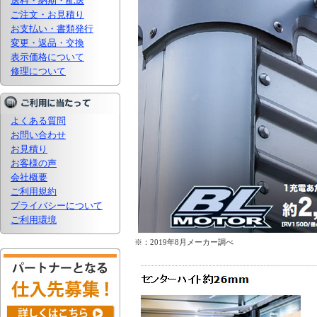
送料・納期・配送
ご注文・お見積り
お支払い・書類発行
変更・返品・交換
表示価格について
修理について
よくある質問
お問い合わせ
お見積り
お客様の声
会社概要
ご利用規約
プライバシーについて
ご利用環境
※：2019年8月メーカー調べ